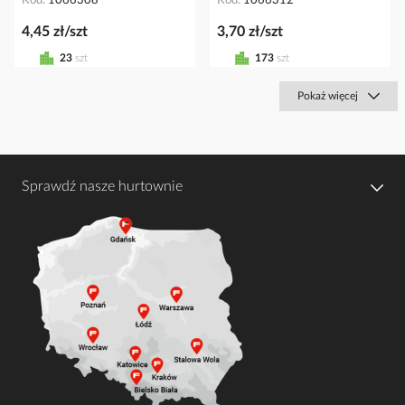
Kod
1066308
Kod
1066312
4,45 zł/szt
3,70 zł/szt
23
szt
173
szt
Pokaż więcej
Sprawdź nasze hurtownie