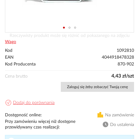
Przejdź
Rzeczywisty produkt może się różnić od pokazanego na zdjęciu
na
Wago
początek
Kod
1092810
galerii
EAN
4044918478328
Kod Producenta
870-902
4,43 zł/szt
Cena brutto
Zaloguj się żeby zobaczyć Twoją cenę
Dodaj do porównania
Dostępność online
Na zamówienie
Przy zamówieniu więcej niż dostępne
Do ustalenia
przewidywany czas realizacji