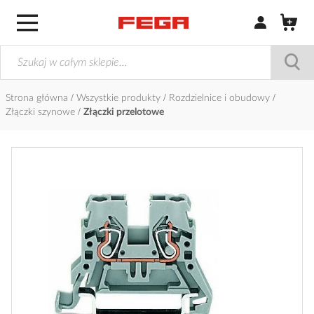
Zaloguj się / Z
Strona główna
Wszystkie produkty
Rozdzielnice i obudowy
Złączki szynowe
Złączki przelotowe
Przejdź
na
koniec
galerii