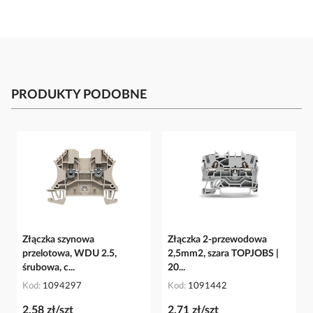
PRODUKTY PODOBNE
Złączka szynowa
Złączka 2-przewodowa
przelotowa, WDU 2.5,
2,5mm2, szara TOPJOBS |
śrubowa, c...
20...
Kod
1094297
Kod
1091442
2,58 zł/szt
2,71 zł/szt