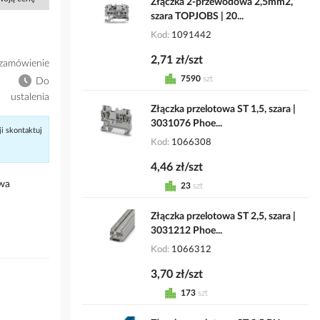
Złączka 2-przewodowa 2,5mm2,
szara TOPJOBS | 20...
Kod
1091442
2,71 zł/szt
zamówienie
7590
szt
Do
ustalenia
Złączka przelotowa ST 1,5, szara |
3031076 Phoe...
ji skontaktuj
Kod
1066308
4,46 zł/szt
wa
23
szt
Złączka przelotowa ST 2,5, szara |
3031212 Phoe...
Kod
1066312
3,70 zł/szt
173
szt