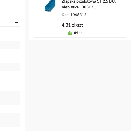
Złączka przelotowa ST 2,5 BU,
niebieska | 30312...
Kod
1066313
4,31 zł/szt
64
szt