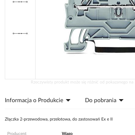
Przejdź
Rzeczywisty produkt może się różnić od pokazanego na 
na
początek
Informacja o Produkcie
Do pobrania
galerii
Złączka 2-przewodowa, przelotowa, do zastosowań Ex e II
Producent
Wago