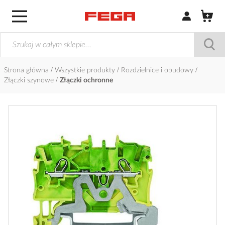
Zaloguj się / Z
Strona główna
Wszystkie produkty
Rozdzielnice i obudowy
Złączki szynowe
Złączki ochronne
Przejdź
na
koniec
galerii