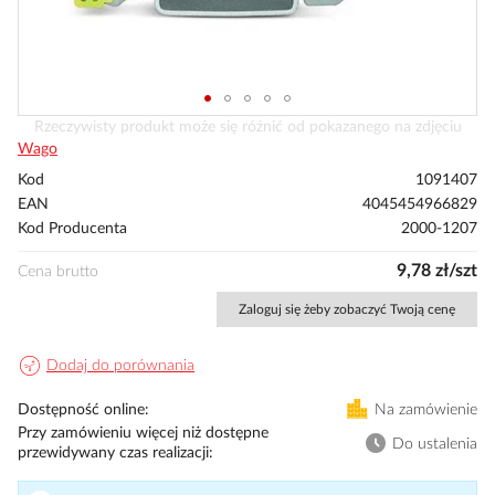
Przejdź
Rzeczywisty produkt może się różnić od pokazanego na zdjęciu
na
Wago
początek
Kod
1091407
galerii
EAN
4045454966829
Kod Producenta
2000-1207
9,78 zł/szt
Cena brutto
Zaloguj się żeby zobaczyć Twoją cenę
Dodaj do porównania
Dostępność online
Na zamówienie
Przy zamówieniu więcej niż dostępne
Do ustalenia
przewidywany czas realizacji