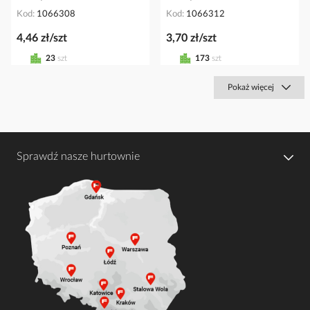
Kod
1066308
Kod
1066312
4,46 zł/szt
3,70 zł/szt
23
szt
173
szt
Pokaż więcej
Sprawdź nasze hurtownie