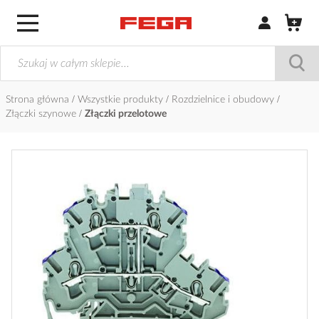
Zaloguj się / Z
Strona główna
Wszystkie produkty
Rozdzielnice i obudowy
Złączki szynowe
Złączki przelotowe
Przejdź
na
koniec
galerii