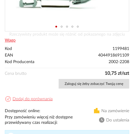
Przejdź
Rzeczywisty produkt może się różnić od pokazanego na zdjęciu
na
Wago
początek
Kod
1199481
galerii
EAN
4044918691109
Kod Producenta
2002-2208
10,75 zł/szt
Cena brutto
Zaloguj się żeby zobaczyć Twoją cenę
Dodaj do porównania
Dostępność online
Na zamówienie
Przy zamówieniu więcej niż dostępne
Do ustalenia
przewidywany czas realizacji