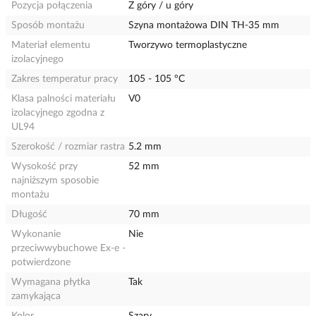
Pozycja połączenia
Z góry / u góry
Sposób montażu
Szyna montażowa DIN TH-35 mm
Materiał elementu
Tworzywo termoplastyczne
izolacyjnego
Zakres temperatur pracy
105 - 105 °C
Klasa palności materiału
V0
izolacyjnego zgodna z
UL94
Szerokość / rozmiar rastra
5.2 mm
Wysokość przy
52 mm
najniższym sposobie
montażu
Długość
70 mm
Wykonanie
Nie
przeciwwybuchowe Ex-e -
potwierdzone
Wymagana płytka
Tak
zamykająca