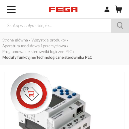
Zaloguj się / Z
Strona główna
Wszystkie produkty
Aparatura modułowa i przemysłowa
Programowalne sterowniki logiczne PLC
Moduły funkcyjne/technologiczne sterownika PLC
Przejdź
na
koniec
galerii