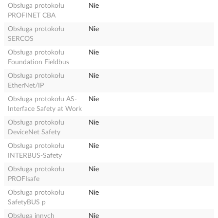
Obsługa protokołu
Nie
PROFINET CBA
Obsługa protokołu
Nie
SERCOS
Obsługa protokołu
Nie
Foundation Fieldbus
Obsługa protokołu
Nie
EtherNet/IP
Obsługa protokołu AS-
Nie
Interface Safety at Work
Obsługa protokołu
Nie
DeviceNet Safety
Obsługa protokołu
Nie
INTERBUS-Safety
Obsługa protokołu
Nie
PROFIsafe
Obsługa protokołu
Nie
SafetyBUS p
Obsługa innych
Nie