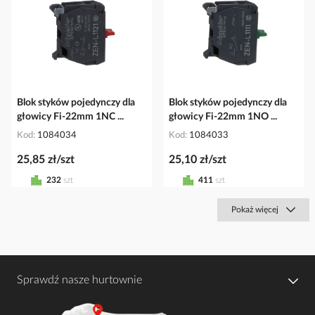
Blok styków pojedynczy dla
Blok styków pojedynczy dla
głowicy Fi-22mm 1NC ...
głowicy Fi-22mm 1NO ...
Kod
1084034
Kod
1084033
25,85 zł/szt
25,10 zł/szt
232
szt
411
szt
Pokaż więcej
Sprawdź nasze hurtownie