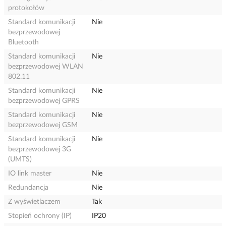
protokołów
Standard komunikacji
Nie
bezprzewodowej
Bluetooth
Standard komunikacji
Nie
bezprzewodowej WLAN
802.11
Standard komunikacji
Nie
bezprzewodowej GPRS
Standard komunikacji
Nie
bezprzewodowej GSM
Standard komunikacji
Nie
bezprzewodowej 3G
(UMTS)
IO link master
Nie
Redundancja
Nie
Z wyświetlaczem
Tak
Stopień ochrony (IP)
IP20