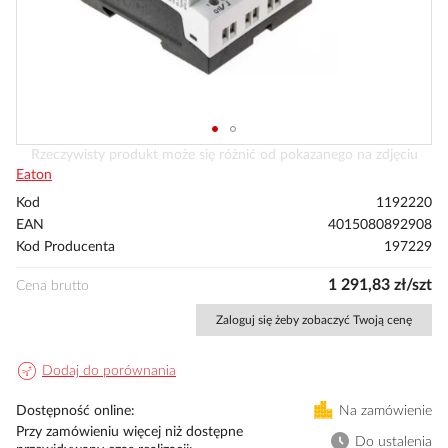
Przejdź
Rzeczywisty produkt może się różnić od pokazanego na zdjęciu
na
Eaton
początek
Kod
1192220
galerii
EAN
4015080892908
Kod Producenta
197229
1 291,83 zł/szt
Cena brutto
Zaloguj się żeby zobaczyć Twoją cenę
Dodaj do porównania
Dostępność online
Na zamówienie
Przy zamówieniu więcej niż dostępne
Do ustalenia