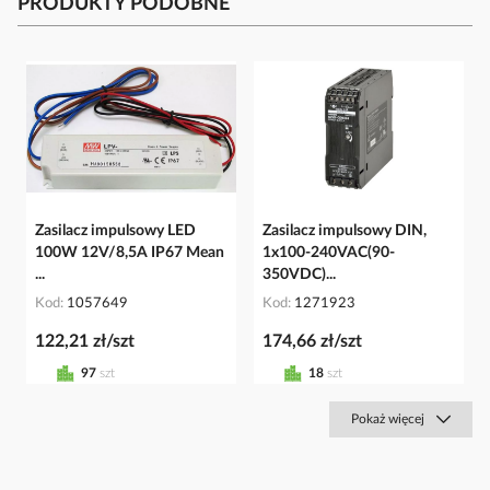
PRODUKTY PODOBNE
Zasilacz impulsowy LED
Zasilacz impulsowy DIN,
100W 12V/8,5A IP67 Mean
1x100-240VAC(90-
...
350VDC)...
Kod
1057649
Kod
1271923
122,21 zł/szt
174,66 zł/szt
97
szt
18
szt
Pokaż więcej