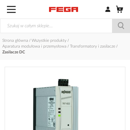
Zaloguj się / Z
Strona główna
Wszystkie produkty
Aparatura modułowa i przemysłowa
Transformatory i zasilacze
Zasilacze DC
Przejdź
na
koniec
galerii