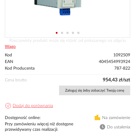
Przejdź
Rzeczywisty produkt może się różnić od pokazanego na zdjęciu
na
Wago
początek
Kod
1092509
galerii
EAN
4045454993924
Kod Producenta
787-822
954,43 zł/szt
Cena brutto
Zaloguj się żeby zobaczyć Twoją cenę
Dodaj do porównania
Dostępność online
Na zamówienie
Przy zamówieniu więcej niż dostępne
Do ustalenia
przewidywany czas realizacji