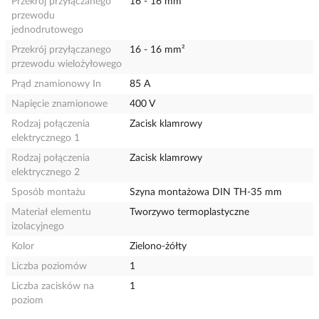
Przekrój przyłączanego
16 - 16 mm²
przewodu
jednodrutowego
Przekrój przyłączanego
16 - 16 mm²
przewodu wielożyłowego
Prąd znamionowy In
85 A
Napięcie znamionowe
400 V
Rodzaj połączenia
Zacisk klamrowy
elektrycznego 1
Rodzaj połączenia
Zacisk klamrowy
elektrycznego 2
Sposób montażu
Szyna montażowa DIN TH-35 mm
Materiał elementu
Tworzywo termoplastyczne
izolacyjnego
Kolor
Zielono-żółty
Liczba poziomów
1
Liczba zacisków na
1
poziom