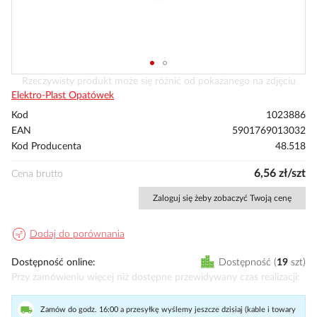
Przejdź
Rzeczywisty produkt może się różnić od pokazanego na zdjęciu
na
Elektro-Plast Opatówek
początek
Kod
1023886
galerii
EAN
5901769013032
Kod Producenta
48.518
6,56 zł/szt
Cena brutto
Zaloguj się żeby zobaczyć Twoją cenę
Dodaj do porównania
Dostępność online
Dostępność
19
szt
Przy zamówieniu więcej niż dostępne przewidywany czas realizacji
Zamów do godz. 16:00 a przesyłkę wyślemy jeszcze dzisiaj (kable i towary