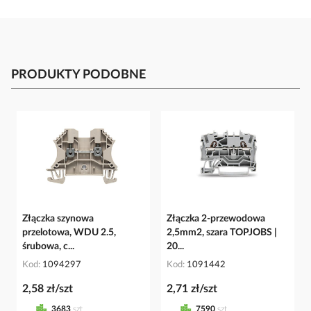
PRODUKTY PODOBNE
Złączka szynowa
Złączka 2-przewodowa
przelotowa, WDU 2.5,
2,5mm2, szara TOPJOBS |
śrubowa, c...
20...
Kod
1094297
Kod
1091442
2,58 zł/szt
2,71 zł/szt
3683
szt
7590
szt