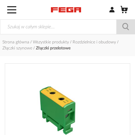
Zaloguj się / Z
Strona główna
Wszystkie produkty
Rozdzielnice i obudowy
Złączki szynowe
Złączki przelotowe
Przejdź
na
koniec
galerii