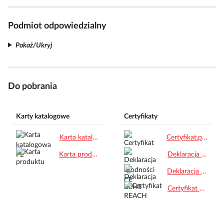
Podmiot odpowiedzialny
Pokaż/Ukryj
Do pobrania
Karty katalogowe
Certyfikaty
Karta katalogowa PL.pdf
Certyfikat.pdf
Karta produktu.pdf
Deklaracja zgodności CE.pdf
Deklaracja RoHS.pdf
Certyfikat REACH.pdf