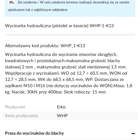
Do ustalenia / W celu ustalenia terminu realizacji skontaktuj się ze swoim
opiekunem lub z najbliższym oddziałem
Wycinarka hydrauliczna (pistolet w kasecie) WHP-1-K13
Alternatywny kod produktu: WHP_1-K13
Wycinarka hydrauliczna do wycinania otworów okrągłych,
kwadratowych i prostokątnych:maksymalna grubość blachy
stalowej 2 mm , maksymalna grubość stali nierdzewnej 1,5 mm.
Współpracuje z wycinakami: WO od 12,7 ÷ 60,5 mm, WON od
12,7 ÷ 28,5 mm, WK do 68,5 x 68,5 mm, WP. Dostarczana ze
szpilkami M10 i M16 (nie dotyczy wycinaków do WON).Masa: 1,8
kg, Nacisk: 30kN przy 400bar, Skok roboczy: 15 mm
Producent
Erko
Seria producenta
WHP
Prasa do wycinaków do blachy