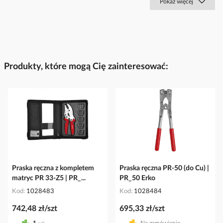
Pokaż więcej
Produkty, które mogą Cię zainteresować:
Praska ręczna z kompletem
Praska ręczna PR-50 (do Cu) |
matryc PR 33-Z5 | PR_...
PR_50 Erko
Kod
1028483
Kod
1028484
742,48 zł/szt
695,33 zł/szt
1
szt
Na zamówienie