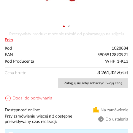
Przejdź
Rzeczywisty produkt może się różnić od pokazanego na zdjęciu
na
Erko
początek
Kod
1028884
galerii
EAN
5905912890921
Kod Producenta
WHP_1-K13
3 261,32 zł/szt
Cena brutto
Zaloguj się żeby zobaczyć Twoją cenę
Dodaj do porównania
Dostępność online
Na zamówienie
Przy zamówieniu więcej niż dostępne
Do ustalenia
przewidywany czas realizacji