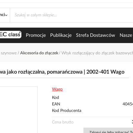
nci
Promocje
Publikacje
Strefa Dostawców
Nasze 
i szynowe
Akcesoria do złączek
Wtyk rozłączający do złączek bazowyc
owa jako rozłączalna, pomarańczowa | 2002-401 Wago
Wago
Kod
EAN
4045
Kod Producenta
Cena brutto
Zaloguj się żeby zobaczyć 