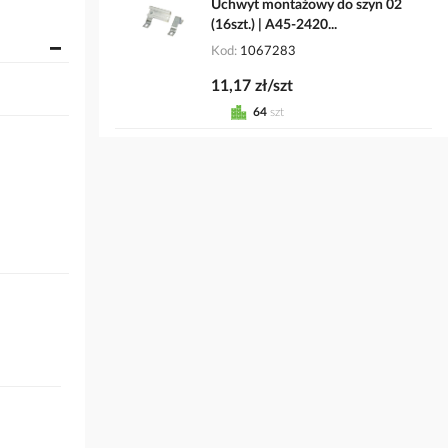
Uchwyt montażowy do szyn 02
(16szt.) | A45-2420...
Kod
1067283
11,17 zł/szt
64
szt