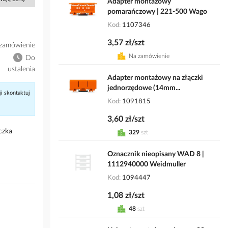
Adapter montażowy
pomarańczowy | 221-500 Wago
Kod
1107346
3,57 zł/szt
zamówienie
Na zamówienie
Do
ustalenia
Adapter montażowy na złączki
jednorzędowe (14mm...
ji skontaktuj
Kod
1091815
3,60 zł/szt
czka
329
szt
Oznacznik nieopisany WAD 8 |
1112940000 Weidmuller
Kod
1094447
1,08 zł/szt
48
szt