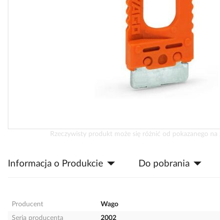
Przejdź
Rzeczywisty produkt może się różnić od pokazanego na 
na
początek
Informacja o Produkcie
Do pobrania
galerii
Producent
Wago
Seria producenta
2002