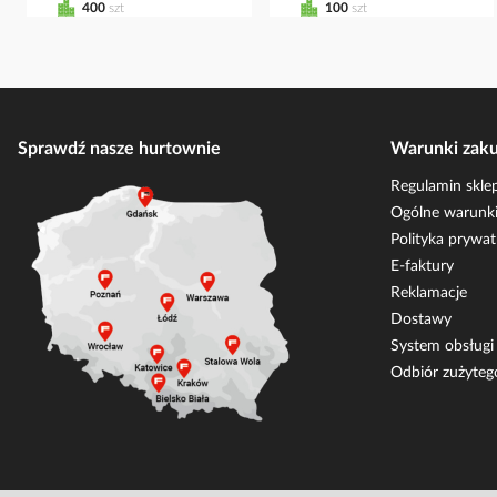
400
szt
100
szt
Sprawdź nasze hurtownie
Warunki zak
Regulamin skle
Ogólne warunki
Polityka prywat
E-faktury
Reklamacje
Dostawy
System obsług
Odbiór zużyteg