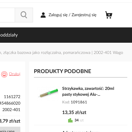
Zaloguj się / Zarejestruj się
oddziały
h, złączka bazowa jako rozłączalna, pomarańczowa | 2002-401 Wago
PRODUKTY PODOBNE
Drukuj
Strzykawka, zawartość: 20ml
pasty stykowej Alu-...
1161272
Kod
1091861
454866020
2002-401
13,35 zł/szt
34
szt
3,79 zł/szt
Twoją cenę