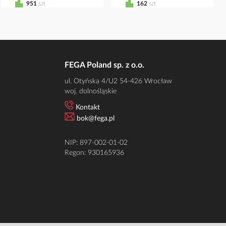
951
szt
162
szt
FEGA Poland sp. z o.o.
ul. Otyńska 4/U2 54-426 Wrocław
woj. dolnośląskie
Kontakt
bok@fega.pl
NIP: 897-002-01-02
Regon: 930165936