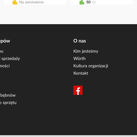
Na zamówienie
50
szt
upów
O nas
pu
Kim jesteśmy
 sprzedaży
Würth
ności
Kultura organizacji
Kontakt
i bębnów
o sprzętu