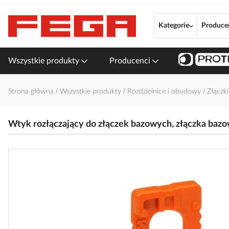
Przejdź
do
Kategorie
Produce
treści
Wszystkie produkty
Producenci
Strona główna
Wszystkie produkty
Rozdzielnice i obudowy
Złączk
Wtyk rozłączający do złączek bazowych, złączka baz
Przejdź
na
koniec
galerii