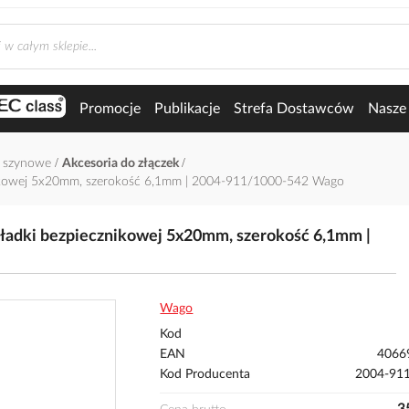
Promocje
Publikacje
Strefa Dostawców
Nasze 
i szynowe
Akcesoria do złączek
nikowej 5x20mm, szerokość 6,1mm | 2004-911/1000-542 Wago
ładki bezpiecznikowej 5x20mm, szerokość 6,1mm |
Wago
Kod
EAN
4066
Kod Producenta
2004-91