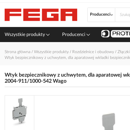
Przejdź
do
Producenci
treści
Wszystkie produkty
Producenci
Strona główna
Wszystkie produkty
Rozdzielnice i obudowy
Złączk
Wtyk bezpiecznikowy z uchwytem, dla aparatowej wkładki bezpiecz
Wtyk bezpiecznikowy z uchwytem, dla aparatowej wk
2004-911/1000-542 Wago
Przejdź
na
koniec
galerii