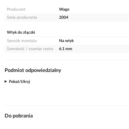
Producent
Wago
Seria producenta
2004
Wtyk do złączki
Sposób montażu
Na wtyk
Szerokość / rozmiar rastra
6.1 mm
Podmiot odpowiedzialny
Pokaż/Ukryj
Do pobrania