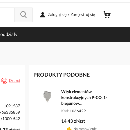
Zaloguj się / Zarejestruj się
oddziały
PRODUKTY PODOBNE
Drukuj
Wtyk elementów
konstrukcyjnych P-CO, 1-
biegunow...
1091587
Kod
1066429
966335859
1/1000-542
14,43 zł/szt
Na zamówienie