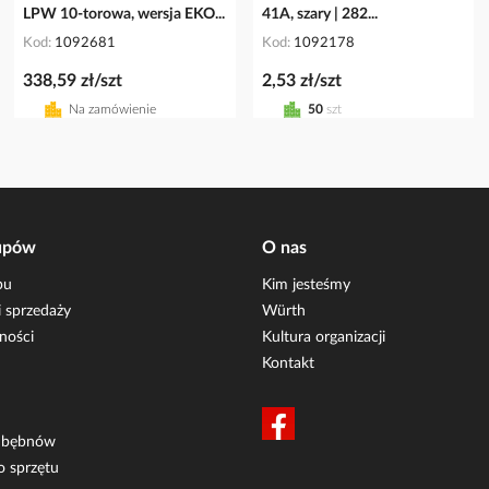
LPW 10-torowa, wersja EKO...
41A, szary | 282...
Kod
1092681
Kod
1092178
338,59 zł/szt
2,53 zł/szt
Na zamówienie
50
szt
upów
O nas
pu
Kim jesteśmy
 sprzedaży
Würth
ności
Kultura organizacji
Kontakt
i bębnów
o sprzętu