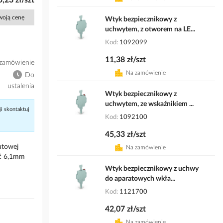
5,23 zł/szt
Twoją cenę
Wtyk bezpiecznikowy z
uchwytem, z otworem na LE...
Kod
1092099
11,38 zł/szt
zamówienie
Na zamówienie
Do
ustalenia
Wtyk bezpiecznikowy z
uchwytem, ze wskaźnikiem ...
ji skontaktuj
Kod
1092100
45,33 zł/szt
atowej
Na zamówienie
ść 6,1mm
Wtyk bezpiecznikowy z uchwy
do aparatowych wkła...
Kod
1121700
42,07 zł/szt
Na zamówienie