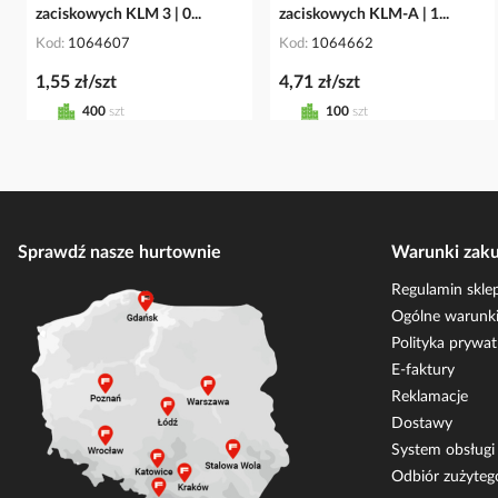
zaciskowych KLM 3 | 0...
zaciskowych KLM-A | 1...
Kod
1064607
Kod
1064662
1,55 zł/szt
4,71 zł/szt
400
szt
100
szt
Sprawdź nasze hurtownie
Warunki zak
Regulamin skle
Ogólne warunki
Polityka prywat
E-faktury
Reklamacje
Dostawy
System obsług
Odbiór zużyteg