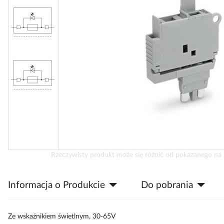
Przejdź
Rzeczywisty produkt może się różnić od pokazanego na 
na
początek
Informacja o Produkcie
Do pobrania
galerii
Ze wskaźnikiem świetlnym, 30-65V