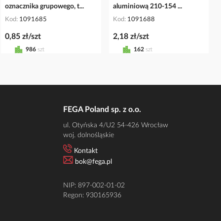
oznacznika grupowego, t...
aluminiową 210-154 ...
Kod
1091685
Kod
1091688
0,85 zł/szt
2,18 zł/szt
986
szt
162
szt
FEGA Poland sp. z o.o.
ul. Otyńska 4/U2 54-426 Wrocław
woj. dolnośląskie
Kontakt
bok@fega.pl
NIP: 897-002-01-02
Regon: 930165936