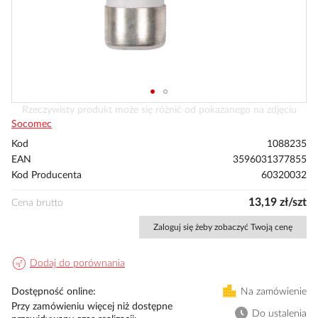
Przejdź
Rzeczywisty produkt może się różnić od pokazanego na zdjęciu
na
Socomec
początek
Kod
1088235
galerii
EAN
3596031377855
Kod Producenta
60320032
13,19 zł/szt
Cena brutto
Zaloguj się żeby zobaczyć Twoją cenę
Dodaj do porównania
Dostępność online
Na zamówienie
Przy zamówieniu więcej niż dostępne
Do ustalenia