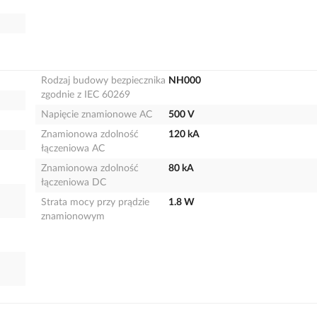
Rodzaj budowy bezpiecznika
NH000
zgodnie z IEC 60269
Napięcie znamionowe AC
500 V
Znamionowa zdolność
120 kA
łączeniowa AC
Znamionowa zdolność
80 kA
łączeniowa DC
Strata mocy przy prądzie
1.8 W
znamionowym