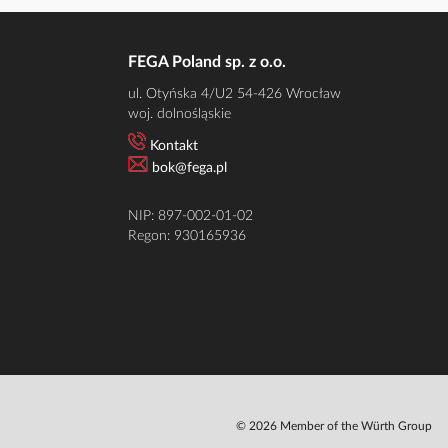
FEGA Poland sp. z o.o.
ul. Otyńska 4/U2 54-426 Wrocław
woj. dolnośląskie
Kontakt
bok@fega.pl
NIP: 897-002-01-02
Regon: 930165936
© 2026 Member of the Würth Group