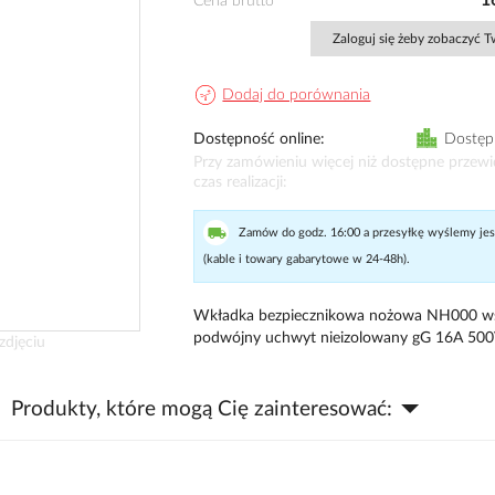
1
Cena brutto
Zaloguj się żeby zobaczyć 
Dodaj do porównania
Dostępność online
Dostęp
Przy zamówieniu więcej niż dostępne przew
czas realizacji
Zamów do godz. 16:00 a przesyłkę wyślemy jesz
(kable i towary gabarytowe w 24-48h).
Wkładka bezpiecznikowa nożowa NH000 w
podwójny uchwyt nieizolowany gG 16A 50
zdjęciu
Produkty, które mogą Cię zainteresować: