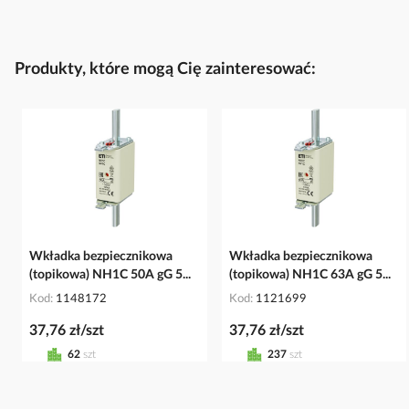
Produkty, które mogą Cię zainteresować:
Wkładka bezpiecznikowa
Wkładka bezpiecznikowa
(topikowa) NH1C 50A gG 5...
(topikowa) NH1C 63A gG 5...
Kod
1148172
Kod
1121699
37,76 zł/szt
37,76 zł/szt
62
szt
237
szt