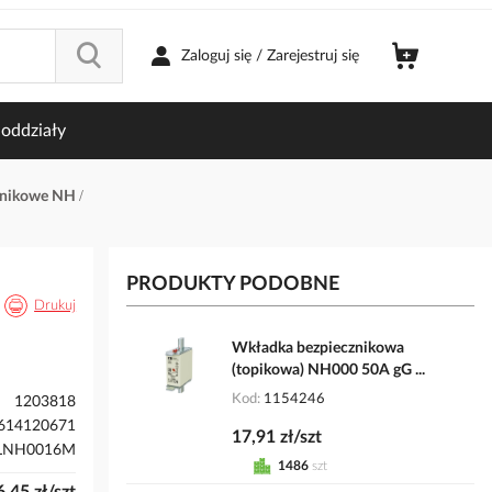
Zaloguj się / Zarejestruj się
oddziały
znikowe NH
PRODUKTY PODOBNE
Drukuj
Wkładka bezpiecznikowa
(topikowa) NH000 50A gG ...
Kod
1154246
1203818
614120671
17,91 zł/szt
LNH0016M
1486
szt