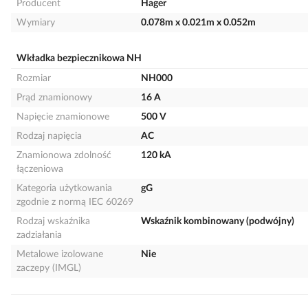
Producent
Hager
Wymiary
0.078m x 0.021m x 0.052m
Wkładka bezpiecznikowa NH
Rozmiar
NH000
Prąd znamionowy
16 A
Napięcie znamionowe
500 V
Rodzaj napięcia
AC
Znamionowa zdolność
120 kA
łączeniowa
Kategoria użytkowania
gG
zgodnie z normą IEC 60269
Rodzaj wskaźnika
Wskaźnik kombinowany (podwójny)
zadziałania
Metalowe izolowane
Nie
zaczepy (IMGL)