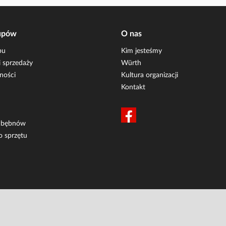
upów
O nas
pu
Kim jesteśmy
 sprzedaży
Würth
ności
Kultura organizacji
Kontakt
i bębnów
o sprzętu