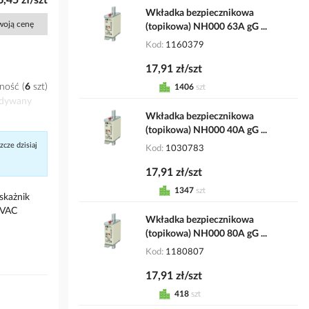
6,45 zł/szt
Wkładka bezpiecznikowa
Twoją cenę
(topikowa) NH000 63A gG ...
Kod
1160379
17,91 zł/szt
ność
6
szt
1406
szt
idywany
Wkładka bezpiecznikowa
(topikowa) NH000 40A gG ...
cze dzisiaj
Kod
1030783
17,91 zł/szt
1347
szt
skażnik
0VAC
Wkładka bezpiecznikowa
(topikowa) NH000 80A gG ...
Kod
1180807
17,91 zł/szt
418
szt