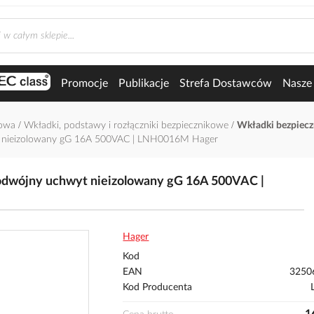
Promocje
Publikacje
Strefa Dostawców
Nasze 
łowa
Wkładki, podstawy i rozłączniki bezpiecznikowe
Wkładki bezpiec
 nieizolowany gG 16A 500VAC | LNH0016M Hager
dwójny uchwyt nieizolowany gG 16A 500VAC |
Hager
Kod
EAN
3250
Kod Producenta