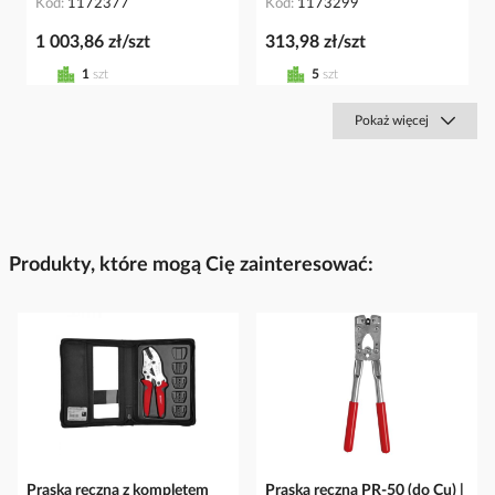
Kod
1172377
Kod
1173299
1 003,86 zł/szt
313,98 zł/szt
1
szt
5
szt
Pokaż więcej
Produkty, które mogą Cię zainteresować:
Praska ręczna z kompletem
Praska ręczna PR-50 (do Cu) |