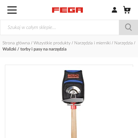
Zaloguj się / Z
Strona główna
Wszystkie produkty
Narzędzia i mierniki
Narzędzia
Walizki / torby i pasy na narzędzia
Przejdź
na
koniec
galerii