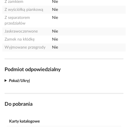
Z zamkiem
Nie
Z wyściółką piankową
Nie
Z separatorem
Nie
przedziałów
Jaskrawoczerwone
Nie
Zamek na kłódkę
Nie
Wyjmowane przegrody
Nie
Podmiot odpowiedzialny
Pokaż/Ukryj
Do pobrania
Karty katalogowe