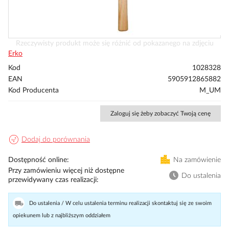
Przejdź
Rzeczywisty produkt może się różnić od pokazanego na zdjęciu
na
Erko
początek
Kod
1028328
galerii
EAN
5905912865882
Kod Producenta
M_UM
Zaloguj się żeby zobaczyć Twoją cenę
Dodaj do porównania
Dostępność online
Na zamówienie
Przy zamówieniu więcej niż dostępne
Do ustalenia
przewidywany czas realizacji
Do ustalenia / W celu ustalenia terminu realizacji skontaktuj się ze swoim
opiekunem lub z najbliższym oddziałem