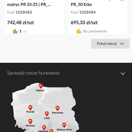
matryc PR 33-Z5 | PR_...
PR_50 Erko
Kod
1028483
Kod
1028484
742,48 zł/szt
695,33 zł/szt
1
szt
Na zamówienie
Pokaż więcej
Sprawdź nasze hurtownie