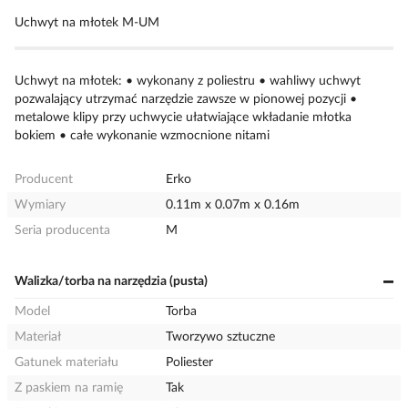
Uchwyt na młotek M-UM
Uchwyt na młotek: • wykonany z poliestru • wahliwy uchwyt
pozwalający utrzymać narzędzie zawsze w pionowej pozycji •
metalowe klipy przy uchwycie ułatwiające wkładanie młotka
bokiem • całe wykonanie wzmocnione nitami
Producent
Erko
Wymiary
0.11m x 0.07m x 0.16m
Seria producenta
M
Walizka/torba na narzędzia (pusta)
Model
Torba
Materiał
Tworzywo sztuczne
Gatunek materiału
Poliester
Z paskiem na ramię
Tak