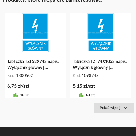
Tabliczka TZI 52X74S napis:
Tabliczka TZI 74X105S napis:
Wyłącznik główny | ...
Wyłącznik główny |...
Kod
1300502
Kod
1098743
6,75 zł/szt
5,15 zł/szt
10
szt
40
szt
Pokaż więcej