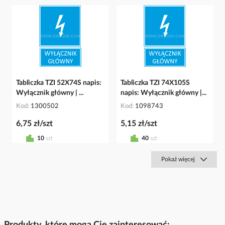
Tabliczka TZI 52X74S napis:
Tabliczka TZI 74X105S
Wyłącznik główny | ...
napis: Wyłącznik główny |...
Kod
1300502
Kod
1098743
6,75 zł/szt
5,15 zł/szt
10
szt
40
szt
Pokaż więcej
Produkty, które mogą Cię zainteresować: