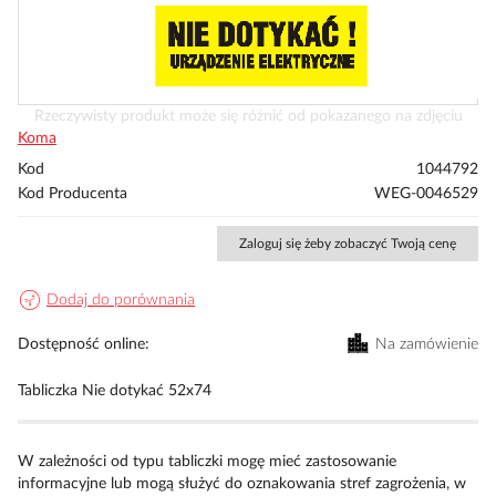
Przejdź
Rzeczywisty produkt może się różnić od pokazanego na zdjęciu
na
Koma
początek
Kod
1044792
galerii
Kod Producenta
WEG-0046529
Zaloguj się żeby zobaczyć Twoją cenę
Dodaj do porównania
Dostępność online
Na zamówienie
Tabliczka Nie dotykać 52x74
W zależności od typu tabliczki mogę mieć zastosowanie
informacyjne lub mogą służyć do oznakowania stref zagrożenia, w