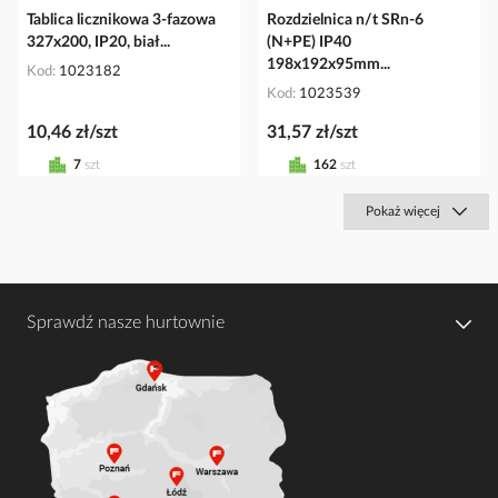
Tablica licznikowa 3-fazowa
Rozdzielnica n/t SRn-6
327x200, IP20, biał...
(N+PE) IP40
198x192x95mm...
Kod
1023182
Kod
1023539
10,46 zł/szt
31,57 zł/szt
7
szt
162
szt
Pokaż więcej
Sprawdź nasze hurtownie