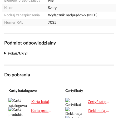
Element przedłużający
Nie
Kolor
Szary
Rodzaj zabezpieczenia
Wyłącznik nadprądowy (MCB)
Numer RAL
7035
Podmiot odpowiedzialny
Pokaż/Ukryj
Do pobrania
Karty katalogowe
Certyfikaty
Karta katalogowa PL.pdf
Certyfikat.pdf
Karta produktu.pdf
Deklaracja zgodności CE.pdf