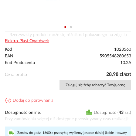
Przejdź
Rzeczywisty produkt może się różnić od pokazanego na zdjęciu
na
Elektro-Plast Opatówek
początek
Kod
1023560
galerii
EAN
5905548280653
Kod Producenta
10.2A
28,98 zł/szt
Cena brutto
Zaloguj się żeby zobaczyć Twoją cenę
Dodaj do porównania
Dostępność online
Dostępność
43
szt
Przy zamówieniu więcej niż dostępne przewidywany czas realizacji
Zamów do godz. 16:00 a przesyłkę wyślemy jeszcze dzisiaj (kable i towary