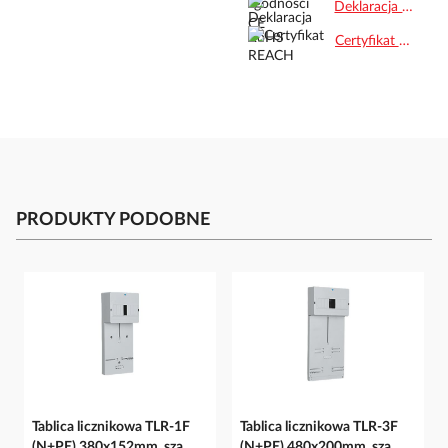
Deklaracja RoHS.pdf
Certyfikat REACH.pdf
PRODUKTY PODOBNE
Tablica licznikowa TLR-1F
Tablica licznikowa TLR-3F
(N+PE) 380x152mm, sza...
(N+PE) 480x200mm, sza...