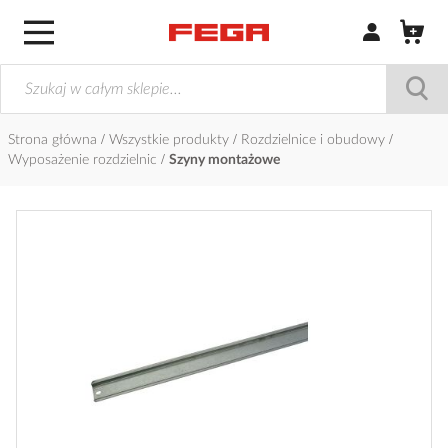
Zaloguj się / Z
Strona główna
Wszystkie produkty
Rozdzielnice i obudowy
Wyposażenie rozdzielnic
Szyny montażowe
Przejdź
na
koniec
galerii