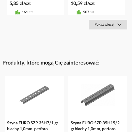
5,35 zł/szt
10,59 zł/szt
161
szt
507
szt
Pokaż więcej
Produkty, które mogą Cię zainteresować:
Szyna EURO SZP 35H7/1 gr.
Szyna EURO SZP 35H15/2
blachy 1,0mm, perforo...
gr.blachy 1,0mm, perforo...