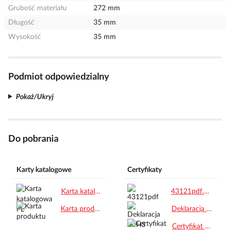
Grubość materiału
272 mm
Długość
35 mm
Wysokość
35 mm
Podmiot odpowiedzialny
Pokaż/Ukryj
Do pobrania
Karty katalogowe
Certyfikaty
Karta katalogowa PL.pdf
43121pdf.pdf
Karta produktu.pdf
Deklaracja RoHS.pdf
Certyfikat REACH.pdf