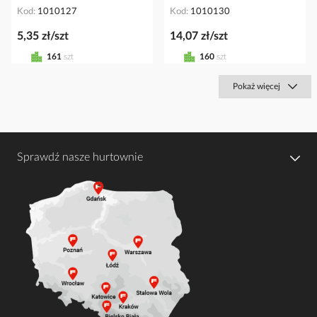
Kod
1010127
Kod
1010130
5,35 zł/szt
14,07 zł/szt
161
szt
160
szt
Pokaż więcej
Sprawdź nasze hurtownie