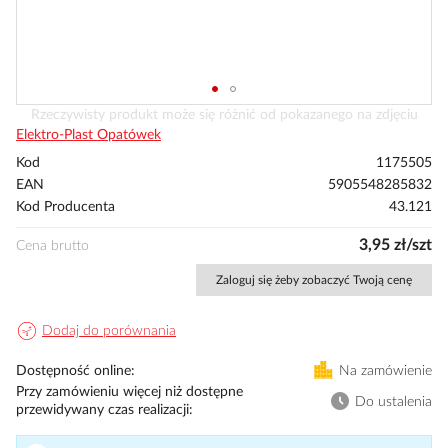
Przejdź
Rzeczywisty produkt może się różnić od pokazanego na zdjęciu
na
Elektro-Plast Opatówek
początek
Kod
1175505
galerii
EAN
5905548285832
Kod Producenta
43.121
3,95 zł/szt
Cena brutto
Zaloguj się żeby zobaczyć Twoją cenę
Dodaj do porównania
Dostępność online
Na zamówienie
Przy zamówieniu więcej niż dostępne
Do ustalenia
przewidywany czas realizacji