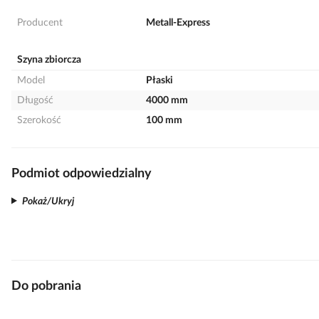
Producent
Metall-Express
Szyna zbiorcza
Model
Płaski
Długość
4000 mm
Szerokość
100 mm
Podmiot odpowiedzialny
Pokaż/Ukryj
Do pobrania