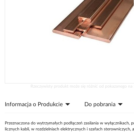
Przejdź
Rzeczywisty produkt może się różnić od pokazanego na 
na
początek
Informacja o Produkcie
Do pobrania
galerii
Przeznaczona do wytrzymałych podłączeń zasilania w wyłącznikach, pr
licznych kabli, w rozdzielniach elektrycznych i szafach sterowniczych, 