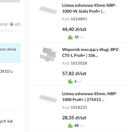
Listwa osłonowa 45mm NBP-
1000-W, biała Profi+ |...
Kod
1014891
ność
6
szt
44,40 zł/szt
idywany
35
szt
cze dzisiaj
Wspornik mocujący długi, BPZ-
CTS-L Profi+ | 106...
Kod
1015028
0X10 L-
57,82 zł/szt
6
szt
Listwa osłonowa 45mm, NBP-
1000 Profi+ | 275413 ...
Kod
1018225
28,35 zł/szt
ych lub
88
szt