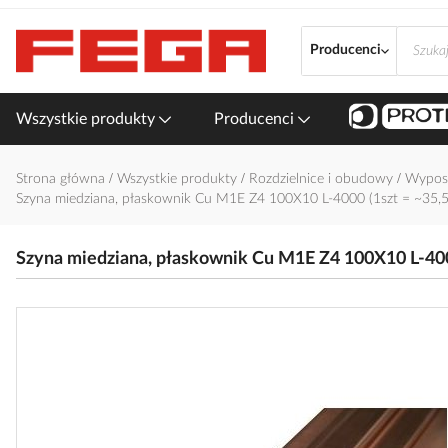
Przejdź
do
Producenci
treści
Wszystkie produkty
Producenci
Strona główna
Wszystkie produkty
Rozdzielnice i obudowy
Wyposa
Szyna miedziana, płaskownik Cu M1E Z4 100X10 L-4000 (1szt = ~35,
Szyna miedziana, płaskownik Cu M1E Z4 100X10 L-400
Przejdź
na
koniec
galerii