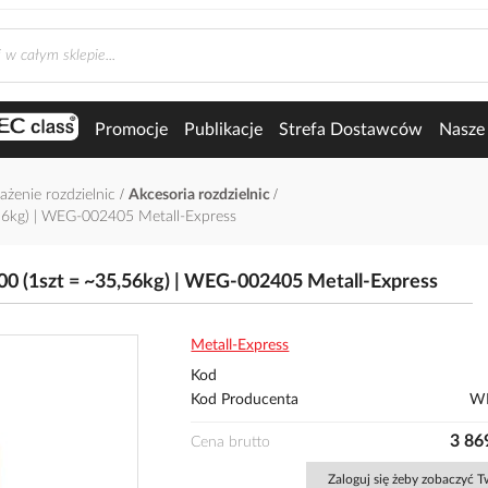
Promocje
Publikacje
Strefa Dostawców
Nasze 
żenie rozdzielnic
Akcesoria rozdzielnic
56kg) | WEG-002405 Metall-Express
0 (1szt = ~35,56kg) | WEG-002405 Metall-Express
Metall-Express
Kod
Kod Producenta
W
3 869
Cena brutto
Zaloguj się żeby zobaczyć 