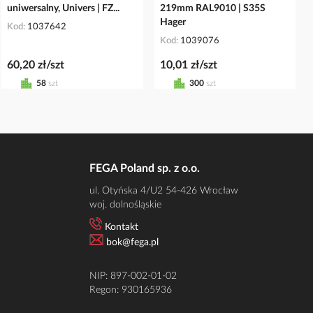
uniwersalny, Univers | FZ...
219mm RAL9010 | S35S
Hager
Kod
1037642
Kod
1039076
60,20 zł/szt
10,01 zł/szt
58
szt
300
szt
FEGA Poland sp. z o.o.
ul. Otyńska 4/U2 54-426 Wrocław
woj. dolnośląskie
Kontakt
bok@fega.pl
NIP: 897-002-01-02
Regon: 930165936