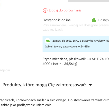
Dodaj do porównania
Dostępność online
Dostęp
Przy zamówieniu więcej niż dostępne przew
czas realizacji
Zamów do godz. 16:00 a przesyłkę wyślemy jesz
(kable i towary gabarytowe w 24-48h).
Szyna miedziana, płaskownik Cu M1E Z4 10
4000 (1szt = ~35,56kg)
zdjęciu
Produkty, które mogą Cię zainteresować:
ądnicach, i przewodach zasilania sieciowego. Do stosowania zamiast duż
a także jako podłączenie uziemienia.