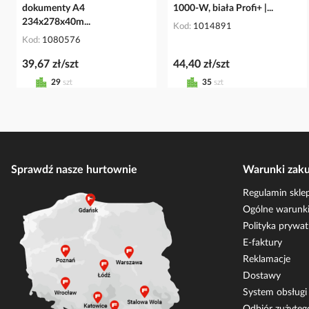
dokumenty A4
1000-W, biała Profi+ |...
234x278x40m...
Kod
1014891
Kod
1080576
39,67 zł/szt
44,40 zł/szt
29
szt
35
szt
Sprawdź nasze hurtownie
Warunki zak
Regulamin skle
Ogólne warunki
Polityka prywat
E-faktury
Reklamacje
Dostawy
System obsług