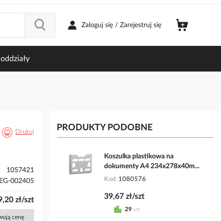
Zaloguj się / Zarejestruj się
oddziały
PRODUKTY PODOBNE
Drukuj
Koszulka plastikowa na
dokumenty A4 234x278x40m...
1057421
Kod
1080576
EG-002405
39,67 zł/szt
,20 zł/szt
29
szt
Twoją cenę