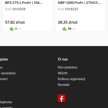
BPZ-CTS-L Profi+ | 106...
NBP-1000 Profi+ | 275413 ...
Kod
1015028
Kod
1018225
57,82 zł/szt
28,35 zł/szt
6
szt
88
szt
upów
O nas
pu
Kim jesteśmy
 sprzedaży
Würth
ności
Kultura organizacji
Kontakt
i bębnów