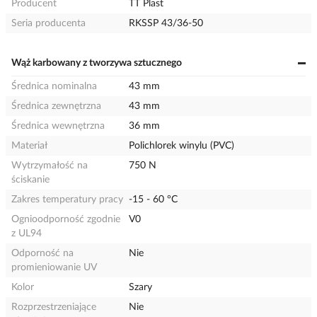
Producent
TT Plast
Seria producenta
RKSSP 43/36-50
Wąż karbowany z tworzywa sztucznego
Średnica nominalna
43 mm
Średnica zewnętrzna
43 mm
Średnica wewnętrzna
36 mm
Materiał
Polichlorek winylu (PVC)
Wytrzymałość na
750 N
ściskanie
Zakres temperatury pracy
-15 - 60 °C
Ognioodporność zgodnie
V0
z UL94
Odporność na
Nie
promieniowanie UV
Kolor
Szary
Rozprzestrzeniające
Nie