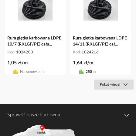
Rura giętka karbowana LDPE
Rura giętka karbowana LDPE
10/7 (RKLGF/PE) cała...
14/11 (RKLGF/PE) cał...
Kod
1024203
Kod
1024216
1,05 zł/m
1,64 zł/m
Na zamówienie
250
m
Pokaż więcej
Sprawdź nasze hurtownie