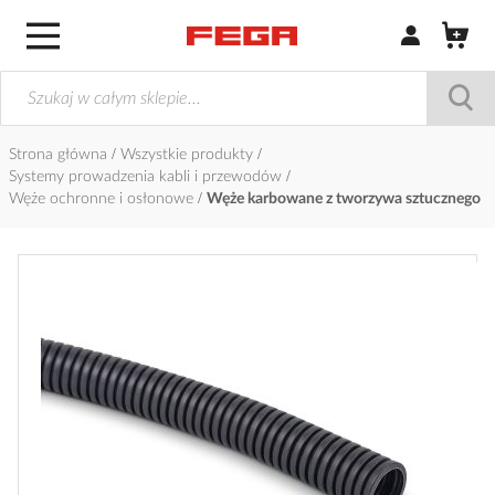
Zaloguj się / Z
Strona główna
Wszystkie produkty
Systemy prowadzenia kabli i przewodów
Węże ochronne i osłonowe
Węże karbowane z tworzywa sztucznego
Przejdź
na
koniec
galerii