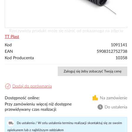
Przejdź
Rzeczywisty produkt może się różnić od pokazanego na zdjęciu
na
TT Plast
początek
Kod
1091141
galerii
EAN
5908312752738
Kod Producenta
10358
Zaloguj się żeby zobaczyć Twoją cenę
Dodaj do porównania
Dostępność online
Na zamówienie
Przy zamówieniu więcej niż dostępne
Do ustalenia
przewidywany czas realizacji
Do ustalenia / W celu ustalenia terminu realizacji skontaktuj się ze swoim
opiekunem lub z najbliższym oddziałem