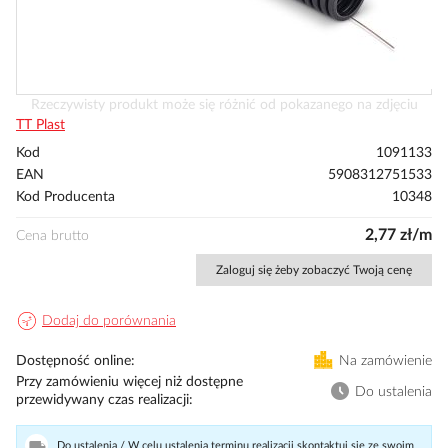
Przejdź
Rzeczywisty produkt może się różnić od pokazanego na zdjęciu
na
TT Plast
początek
Kod
1091133
galerii
EAN
5908312751533
Kod Producenta
10348
2,77 zł/m
Cena brutto
Zaloguj się żeby zobaczyć Twoją cenę
Dodaj do porównania
Dostępność online
Na zamówienie
Przy zamówieniu więcej niż dostępne
Do ustalenia
przewidywany czas realizacji
Do ustalenia / W celu ustalenia terminu realizacji skontaktuj się ze swoim