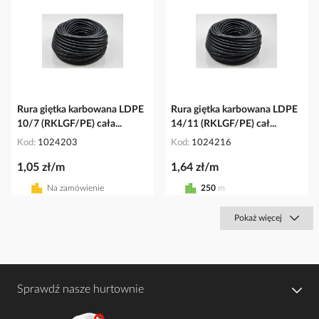
Rura giętka karbowana LDPE
Rura giętka karbowana LDPE
10/7 (RKLGF/PE) cała...
14/11 (RKLGF/PE) cał...
Kod
1024203
Kod
1024216
1,05 zł/m
1,64 zł/m
Na zamówienie
250
m
Pokaż więcej
Sprawdź nasze hurtownie