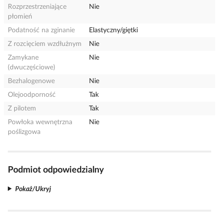
Rozprzestrzeniające
Nie
płomień
Podatność na zginanie
Elastyczny/giętki
Z rozcięciem wzdłużnym
Nie
Zamykane
Nie
(dwuczęściowe)
Bezhalogenowe
Nie
Olejoodporność
Tak
Z pilotem
Tak
Powłoka wewnętrzna
Nie
poślizgowa
Podmiot odpowiedzialny
Pokaż/Ukryj