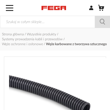
Zaloguj się / Z
Strona główna
Wszystkie produkty
Systemy prowadzenia kabli i przewodów
Węże ochronne i osłonowe
Węże karbowane z tworzywa sztucznego
Przejdź
na
koniec
galerii