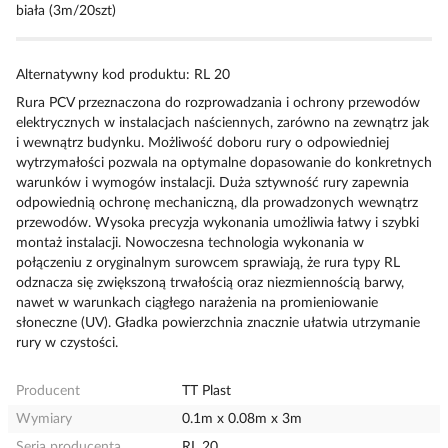
biała (3m/20szt)
Alternatywny kod produktu: RL 20
Rura PCV przeznaczona do rozprowadzania i ochrony przewodów
elektrycznych w instalacjach naściennych, zarówno na zewnątrz jak
i wewnątrz budynku. Możliwość doboru rury o odpowiedniej
wytrzymałości pozwala na optymalne dopasowanie do konkretnych
warunków i wymogów instalacji. Duża sztywność rury zapewnia
odpowiednią ochronę mechaniczną, dla prowadzonych wewnątrz
przewodów. Wysoka precyzja wykonania umożliwia łatwy i szybki
montaż instalacji. Nowoczesna technologia wykonania w
połączeniu z oryginalnym surowcem sprawiają, że rura typy RL
odznacza się zwiększoną trwałością oraz niezmiennością barwy,
nawet w warunkach ciągłego narażenia na promieniowanie
słoneczne (UV). Gładka powierzchnia znacznie ułatwia utrzymanie
rury w czystości.
Producent
TT Plast
Wymiary
0.1m x 0.08m x 3m
Seria producenta
RL 20