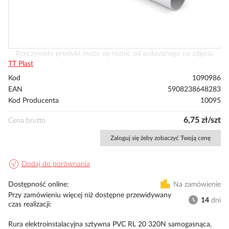
Przejdź
Rzeczywisty produkt może się różnić od pokazanego na zdjęciu
na
TT Plast
początek
Kod
1090986
galerii
EAN
5908238648283
Kod Producenta
10095
6,75 zł/szt
Cena brutto
Zaloguj się żeby zobaczyć Twoją cenę
Dodaj do porównania
Dostępność online
Na zamówienie
Przy zamówieniu więcej niż dostępne przewidywany
14
dni
czas realizacji
Rura elektroinstalacyjna sztywna PVC RL 20 320N samogasnąca,