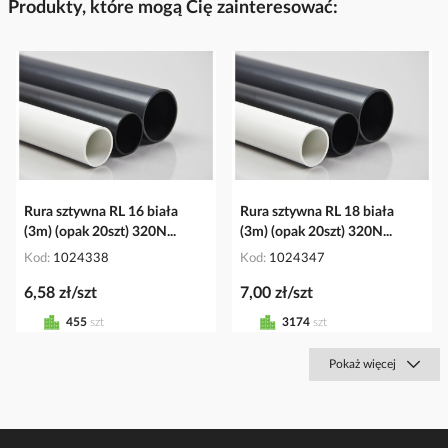
Produkty, które mogą Cię zainteresować:
Rura sztywna RL 16 biała
Rura sztywna RL 18 biała
(3m) (opak 20szt) 320N...
(3m) (opak 20szt) 320N...
Kod
1024338
Kod
1024347
6,58 zł/szt
7,00 zł/szt
455
szt
3174
szt
Pokaż więcej