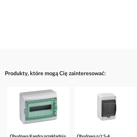
Produkty, które mogą Cię zainteresować:
Obudowa Kaedra przekładnia
Obudowa n/t S-4