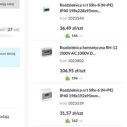
Twoją cenę
Rozdzielnica n/t SRn-8 (N+PE)
IP40 198x228x95mm...
Kod
1023544
36,49 zł/szt
ość
27
szt
idywany
146
szt
Rozdzielnica hermetyczna RH-12
(500V AC,1000V D...
cze dzisiaj
Kod
1023802
106,95 zł/szt
196
szt
Rozdzielnica n/t SRn-6 (N+PE)
IP40 198x192x95mm...
Kod
1023539
31,57 zł/szt
adają
162
szt