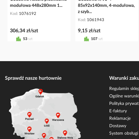
modułowa 448x280mm 1...
85x92x140mm, 4-modułowa,
z szyb...
Kod
1076192
Kod
1061943
306,34 zł/szt
9,15 zł/szt
53
szt
107
szt
Sprawdź nasze hurtownie
Warunki zak
Regulamin skle
Ogólne warunki
Polityka prywat
E-faktury
Reklamacje
Dostawy
System obsług