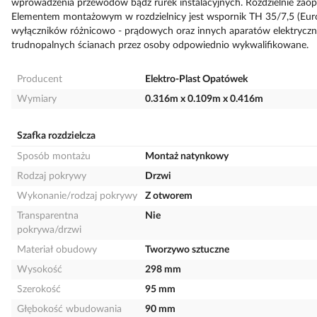
wprowadzenia przewodów bądź rurek instalacyjnych. Rozdzielnie zaopa
Elementem montażowym w rozdzielnicy jest wspornik TH 35/7,5 (Eur
wyłączników różnicowo - prądowych oraz innych aparatów elektryczny
trudnopalnych ścianach przez osoby odpowiednio wykwalifikowane.
Producent
Elektro-Plast Opatówek
Wymiary
0.316m x 0.109m x 0.416m
Szafka rozdzielcza
Sposób montażu
Montaż natynkowy
Rodzaj pokrywy
Drzwi
Wykonanie/rodzaj pokrywy
Z otworem
Transparentna
Nie
pokrywa/drzwi
Materiał obudowy
Tworzywo sztuczne
Wysokość
298 mm
Szerokość
95 mm
Głębokość wbudowania
90 mm