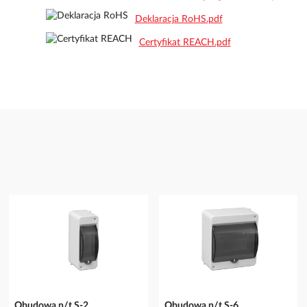
Deklaracja RoHS.pdf
Certyfikat REACH.pdf
Obudowa n/t S-2
Obudowa n/t S-6