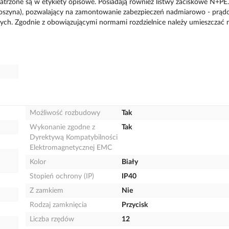
trzone są w etykiety opisowe. Posiadają również listwy zaciskowe N+PE.
oszyna), pozwalający na zamontowanie zabezpieczeń nadmiarowo - prąd
ch. Zgodnie z obowiązującymi normami rozdzielnice należy umieszczać 
Możliwość rozbudowy
Tak
Wykonanie zgodne z
Tak
Dyrektywą Kompatybilności
Elektromagnetycznej EMC
Kolor
Biały
Stopień ochrony (IP)
IP40
Z zamkiem
Nie
Rodzaj zamknięcia
Przycisk
Liczba rzędów
12