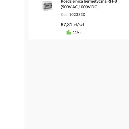
Rozdzielnica hermetyczna RH-8
(500V AC,1000V DC...
Kod
1023830
87,31 zł/szt
116
szt