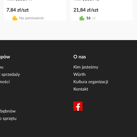
7,84 zł/szt
21,84 zł/szt
Na zamówienie
16
szt
upów
O nas
pu
Kim jesteśmy
 sprzedaży
Würth
ności
Kultura organizacji
Kontakt
i bębnów
o sprzętu