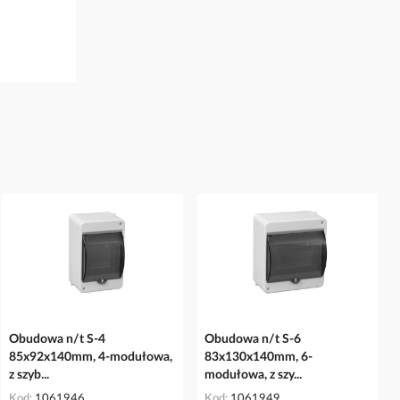
Obudowa n/t S-4
Obudowa n/t S-6
85x92x140mm, 4-modułowa,
83x130x140mm, 6-
z szyb...
modułowa, z szy...
Kod
1061946
Kod
1061949