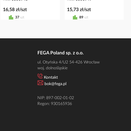
16,58 zł/szt
15,73 zł/szt
37
szt
89
szt
FEGA Poland sp. z o.o.
ul. Otyńska 4/U2 54-426 Wrocław
woj. dolnośląskie
Kontakt
bok@fega.pl
NIP: 897-002-01-02
Regon: 930165936