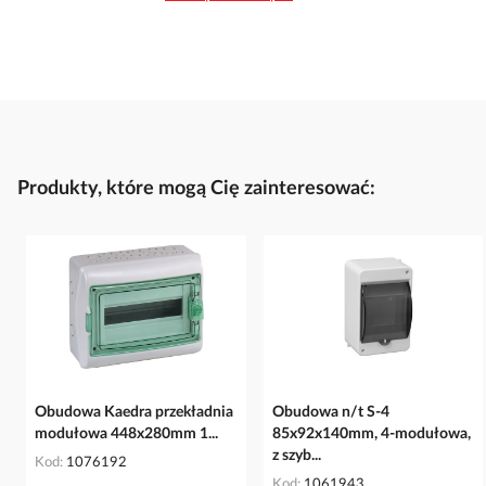
Produkty, które mogą Cię zainteresować:
Obudowa Kaedra przekładnia
Obudowa n/t S-4
modułowa 448x280mm 1...
85x92x140mm, 4-modułowa,
z szyb...
Kod
1076192
Kod
1061943