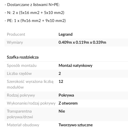
- Dostarczane z listwami N+PE:
- N: 2 x (5x16 mm2 + 5x10 mm2)
- PE: 1 x (9x16 mm2 + 9x10 mm2)
Producent
Legrand
Wymiary
0.409m x 0.119m x 0.339m
Szafka rozdzielcza
Sposób montażu
Montaż natynkowy
Liczba rzędów
2
Szerokość wyrażona liczbą
12
modułów
Rodzaj pokrywy
Pokrywa
Wykonanie/rodzaj pokrywy
Z otworem
Transparentna
Nie
pokrywa/drzwi
Materiał obudowy
Tworzywo sztuczne