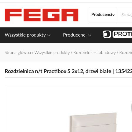
Przejdź
do
Producenci
treści
Wszystkie produkty
Producenci
Strona główna
Wszystkie produkty
Rozdzielnice i obudowy
Rozdzi
Rozdzielnica n/t Practibox S 2x12, drzwi białe | 13542
Przejdź
na
koniec
galerii