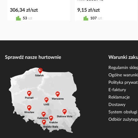
306,34 zł/szt
9,15 zł/szt
53
szt
107
szt
Sprawdź nasze hurtownie
Warunki zak
Regulamin skle
Ogólne warunki
Polityka prywat
E-faktury
Reklamacje
Dostawy
System obsług
Odbiór zużyteg