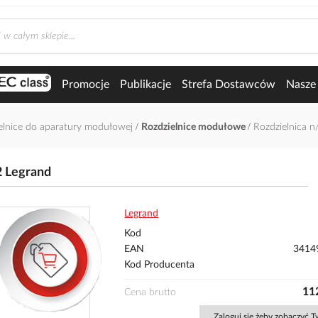
Promocje
Publikacje
Strefa Dostawców
Nasze 
elnice do aparatury modułowej
Rozdzielnice modułowe
Rozdzielnica n
2 Legrand
Legrand
Kod
EAN
3414
Kod Producenta
112
Cena brutto
Zaloguj się żeby zobaczyć 