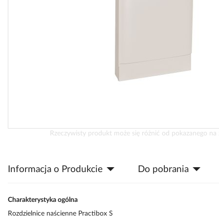
Przejdź
Rzeczywisty produkt może się różnić od pokazanego na 
na
początek
galerii
Informacja o Produkcie
Do pobrania
Charakterystyka ogólna
Rozdzielnice naścienne Practibox S