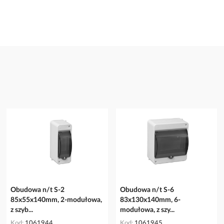
Obudowa n/t S-2
Obudowa n/t S-6
85x55x140mm, 2-modułowa,
83x130x140mm, 6-
z szyb...
modułowa, z szy...
Kod
1061944
Kod
1061945