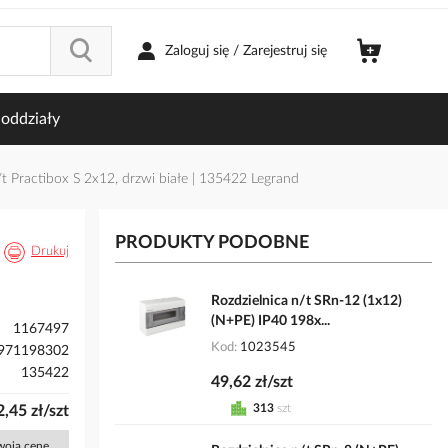
Zaloguj się / Zarejestruj się
oddziały
/t Practibox S 2x12, drzwi białe | 135422 Legrand
PRODUKTY PODOBNE
Drukuj
Rozdzielnica n/t SRn-12 (1x12)
(N+PE) IP40 198x...
1167497
Kod
1023545
971198302
135422
49,62 zł/szt
313
szt
,45 zł/szt
Twoją cenę