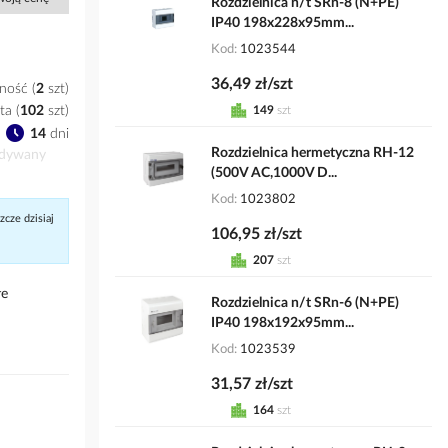
Rozdzielnica n/t SRn-8 (N+PE)
IP40 198x228x95mm...
Kod
1023544
36,49 zł/szt
ność
2
szt
149
szt
ta
(
102
szt
)
14
dni
Rozdzielnica hermetyczna RH-12
idywany
(500V AC,1000V D...
Kod
1023802
cze dzisiaj
106,95 zł/szt
207
szt
łe
Rozdzielnica n/t SRn-6 (N+PE)
IP40 198x192x95mm...
Kod
1023539
31,57 zł/szt
164
szt