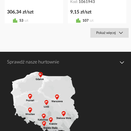
Kod
1061943
306,34 zł/szt
9,15 zł/szt
53
szt
107
szt
Pokaż więcej
Sprawdź nasze hurtownie