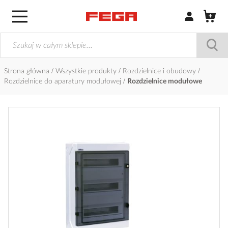
Zaloguj się / Z
Strona główna
Wszystkie produkty
Rozdzielnice i obudowy
Rozdzielnice do aparatury modułowej
Rozdzielnice modułowe
Przejdź
na
koniec
galerii