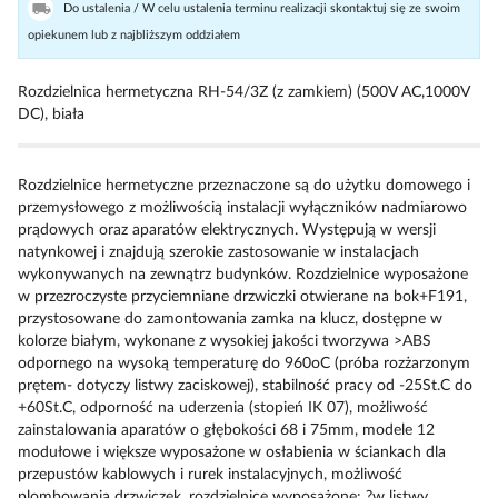
Do ustalenia / W celu ustalenia terminu realizacji skontaktuj się ze swoim
opiekunem lub z najbliższym oddziałem
Rozdzielnica hermetyczna RH-54/3Z (z zamkiem) (500V AC,1000V
DC), biała
Rozdzielnice hermetyczne przeznaczone są do użytku domowego i
przemysłowego z możliwością instalacji wyłączników nadmiarowo
prądowych oraz aparatów elektrycznych. Występują w wersji
natynkowej i znajdują szerokie zastosowanie w instalacjach
wykonywanych na zewnątrz budynków. Rozdzielnice wyposażone
w przezroczyste przyciemniane drzwiczki otwierane na bok+F191,
przystosowane do zamontowania zamka na klucz, dostępne w
kolorze białym, wykonane z wysokiej jakości tworzywa >ABS
odpornego na wysoką temperaturę do 960oC (próba rozżarzonym
prętem- dotyczy listwy zaciskowej), stabilność pracy od -25St.C do
+60St.C, odporność na uderzenia (stopień IK 07), możliwość
zainstalowania aparatów o głębokości 68 i 75mm, modele 12
modułowe i większe wyposażone w osłabienia w ściankach dla
przepustów kablowych i rurek instalacyjnych, możliwość
plombowania drzwiczek, rozdzielnice wyposażone: ?w listwy