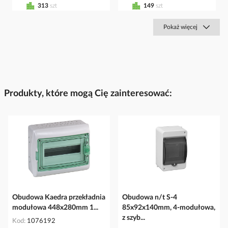
313
szt
149
szt
Pokaż więcej
Produkty, które mogą Cię zainteresować:
Obudowa Kaedra przekładnia
Obudowa n/t S-4
modułowa 448x280mm 1...
85x92x140mm, 4-modułowa,
z szyb...
Kod
1076192