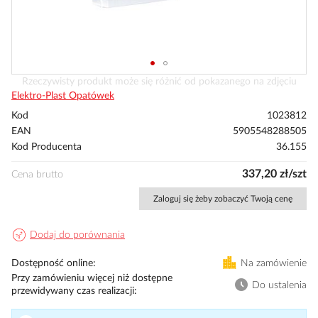
Przejdź
Rzeczywisty produkt może się różnić od pokazanego na zdjęciu
na
Elektro-Plast Opatówek
początek
Kod
1023812
galerii
EAN
5905548288505
Kod Producenta
36.155
337,20 zł/szt
Cena brutto
Zaloguj się żeby zobaczyć Twoją cenę
Dodaj do porównania
Dostępność online
Na zamówienie
Przy zamówieniu więcej niż dostępne
Do ustalenia
przewidywany czas realizacji