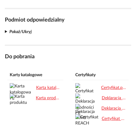
Podmiot odpowiedzialny
Pokaż/Ukryj
Do pobrania
Karty katalogowe
Certyfikaty
Karta katalogowa PL.pdf
Certyfikat.pdf
Karta produktu.pdf
Deklaracja zgodności CE.pdf
Deklaracja RoHS.pdf
Certyfikat REACH.pdf