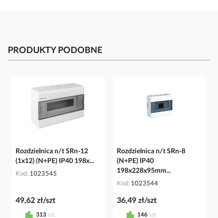
PRODUKTY PODOBNE
Rozdzielnica n/t SRn-12
Rozdzielnica n/t SRn-8
(1x12) (N+PE) IP40 198x...
(N+PE) IP40
198x228x95mm...
Kod
1023545
Kod
1023544
49,62 zł/szt
36,49 zł/szt
313
szt
146
szt