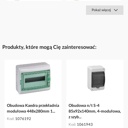
Pokaż więcej
Produkty, które mogą Cię zainteresować:
Obudowa Kaedra przekładnia
Obudowa n/t S-4
modułowa 448x280mm 1...
85x92x140mm, 4-modułowa,
z szyb...
Kod
1076192
Kod
1061943