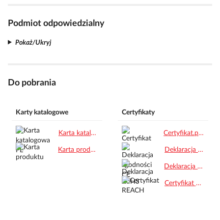
Podmiot odpowiedzialny
Pokaż/Ukryj
Do pobrania
Karty katalogowe
Certyfikaty
Karta katalogowa PL.pdf
Certyfikat.pdf
Karta produktu.pdf
Deklaracja zgodności CE.pdf
Deklaracja RoHS.pdf
Certyfikat REACH.pdf