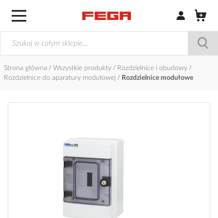
Zaloguj się / Z
Strona główna
Wszystkie produkty
Rozdzielnice i obudowy
Rozdzielnice do aparatury modułowej
Rozdzielnice modułowe
Przejdź
na
koniec
galerii