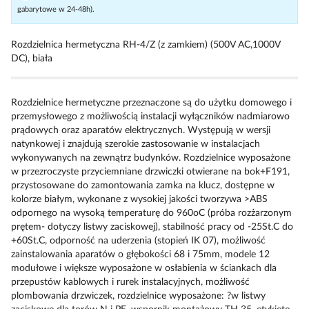
gabarytowe w 24-48h).
Rozdzielnica hermetyczna RH-4/Z (z zamkiem) (500V AC,1000V
DC), biała
Rozdzielnice hermetyczne przeznaczone są do użytku domowego i
przemysłowego z możliwością instalacji wyłączników nadmiarowo
prądowych oraz aparatów elektrycznych. Występują w wersji
natynkowej i znajdują szerokie zastosowanie w instalacjach
wykonywanych na zewnątrz budynków. Rozdzielnice wyposażone
w przezroczyste przyciemniane drzwiczki otwierane na bok+F191,
przystosowane do zamontowania zamka na klucz, dostępne w
kolorze białym, wykonane z wysokiej jakości tworzywa >ABS
odpornego na wysoką temperaturę do 960oC (próba rozżarzonym
prętem- dotyczy listwy zaciskowej), stabilność pracy od -25St.C do
+60St.C, odporność na uderzenia (stopień IK 07), możliwość
zainstalowania aparatów o głębokości 68 i 75mm, modele 12
modułowe i większe wyposażone w osłabienia w ściankach dla
przepustów kablowych i rurek instalacyjnych, możliwość
plombowania drzwiczek, rozdzielnice wyposażone: ?w listwy