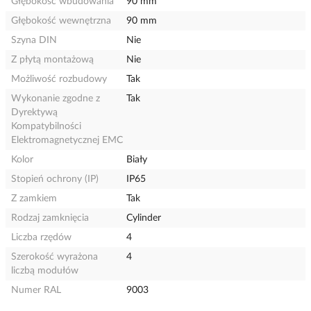
Głębokość wbudowania
90 mm
Głębokość wewnętrzna
90 mm
Szyna DIN
Nie
Z płytą montażową
Nie
Możliwość rozbudowy
Tak
Wykonanie zgodne z
Tak
Dyrektywą
Kompatybilności
Elektromagnetycznej EMC
Kolor
Biały
Stopień ochrony (IP)
IP65
Z zamkiem
Tak
Rodzaj zamknięcia
Cylinder
Liczba rzędów
4
Szerokość wyrażona
4
liczbą modułów
Numer RAL
9003