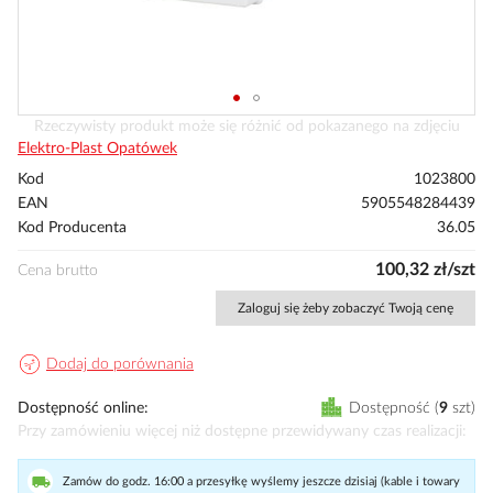
Przejdź
Rzeczywisty produkt może się różnić od pokazanego na zdjęciu
na
Elektro-Plast Opatówek
początek
Kod
1023800
galerii
EAN
5905548284439
Kod Producenta
36.05
100,32 zł/szt
Cena brutto
Zaloguj się żeby zobaczyć Twoją cenę
Dodaj do porównania
Dostępność online
Dostępność
9
szt
Przy zamówieniu więcej niż dostępne przewidywany czas realizacji
Zamów do godz. 16:00 a przesyłkę wyślemy jeszcze dzisiaj (kable i towary