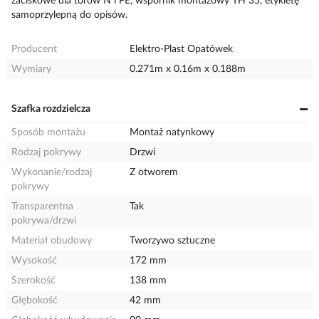
zaciskowe dla torów N i PE, wspornik montażowy TH 35, etykietę
samoprzylepną do opisów.
Producent
Elektro-Plast Opatówek
Wymiary
0.271m x 0.16m x 0.188m
Szafka rozdzielcza
Sposób montażu
Montaż natynkowy
Rodzaj pokrywy
Drzwi
Wykonanie/rodzaj
Z otworem
pokrywy
Transparentna
Tak
pokrywa/drzwi
Materiał obudowy
Tworzywo sztuczne
Wysokość
172 mm
Szerokość
138 mm
Głębokość
42 mm