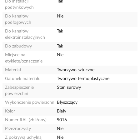
Do instalacji
Tak
podtynkowych
Do kanałów
Nie
podłogowych
Do kanałów
Tak
elektroinstalacyjnych
Do zabudowy
Tak
Miejsce na
Nie
etykietę/oznaczenie
Materiał
Tworzywo sztuczne
Gatunek materiału
Tworzywo termoplastyczne
Zabezpieczenie
Stan surowy
powierzchni
Wykończenie powierzchni
Błyszczący
Kolor
Biały
Numer RAL (zbliżony)
9016
Przezroczysty
Nie
Z pokrywą uchylną
Nie