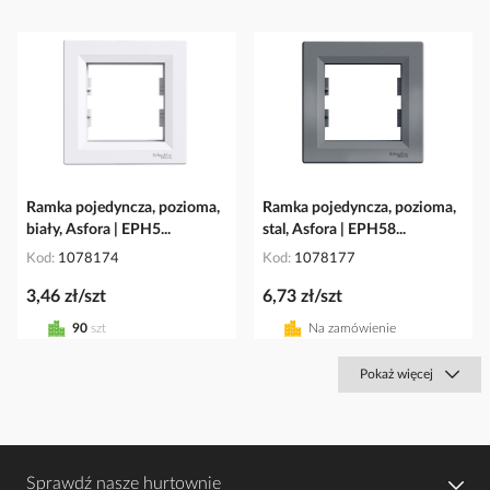
Ramka pojedyncza, pozioma,
Ramka pojedyncza, pozioma,
biały, Asfora | EPH5...
stal, Asfora | EPH58...
Kod
1078174
Kod
1078177
3,46 zł/szt
6,73 zł/szt
90
szt
Na zamówienie
Pokaż więcej
Sprawdź nasze hurtownie