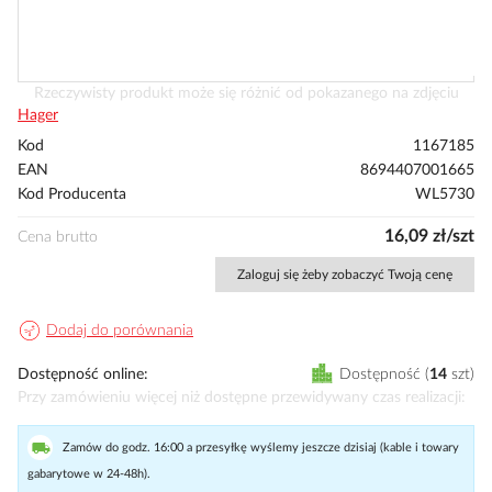
Przejdź
Rzeczywisty produkt może się różnić od pokazanego na zdjęciu
na
Hager
początek
Kod
1167185
galerii
EAN
8694407001665
Kod Producenta
WL5730
16,09 zł/szt
Cena brutto
Zaloguj się żeby zobaczyć Twoją cenę
Dodaj do porównania
Dostępność online
Dostępność
14
szt
Przy zamówieniu więcej niż dostępne przewidywany czas realizacji
Zamów do godz. 16:00 a przesyłkę wyślemy jeszcze dzisiaj (kable i towary
gabarytowe w 24-48h).