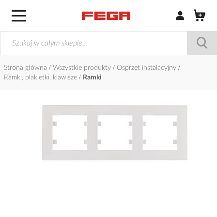
Zaloguj się / Z
Strona główna
Wszystkie produkty
Osprzęt instalacyjny
Ramki, plakietki, klawisze
Ramki
Przejdź
na
koniec
galerii