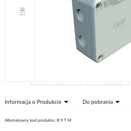
Przejdź
Rzeczywisty produkt może się różnić od pokazanego na 
na
początek
Informacja o Produkcie
Do pobrania
galerii
Alternatywny kod produktu: B 9 T M