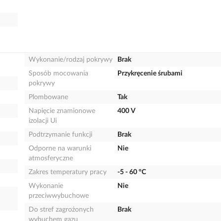
Wykonanie/rodzaj pokrywy
Brak
Sposób mocowania
Przykręcenie śrubami
pokrywy
Plombowane
Tak
Napięcie znamionowe
400 V
izolacji Ui
Podtrzymanie funkcji
Brak
Odporne na warunki
Nie
atmosferyczne
Zakres temperatury pracy
-5 - 60 °C
Wykonanie
Nie
przeciwwybuchowe
Do stref zagrożonych
Brak
wybuchem gazu