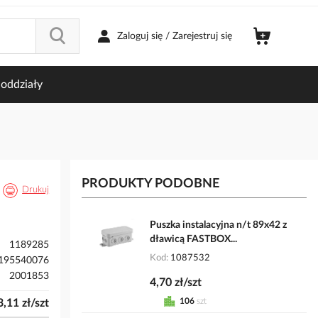
Zaloguj się / Zarejestruj się
oddziały
PRODUKTY PODOBNE
Drukuj
Puszka instalacyjna n/t 89x42 z
dławicą FASTBOX...
1189285
Kod
1087532
195540076
2001853
4,70 zł/szt
106
szt
3,11 zł/szt