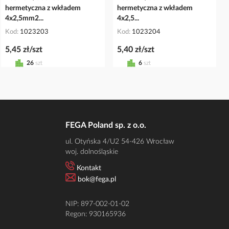
hermetyczna z wkładem
hermetyczna z wkładem
4x2,5mm2...
4x2,5...
Kod
1023203
Kod
1023204
5,45 zł/szt
5,40 zł/szt
26
szt
6
szt
FEGA Poland sp. z o.o.
ul. Otyńska 4/U2 54-426 Wrocław
woj. dolnośląskie
Kontakt
bok@fega.pl
NIP: 897-002-01-02
Regon: 930165936