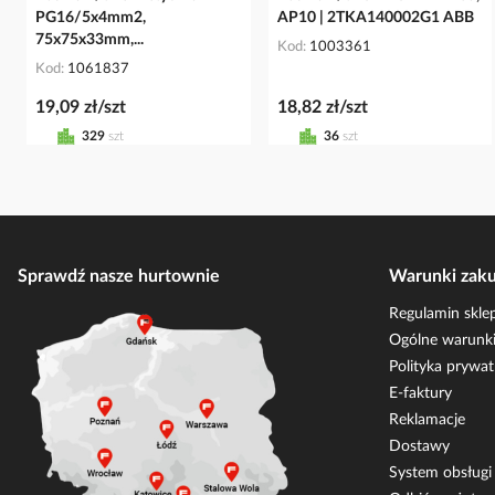
PG16/5x4mm2,
AP10 | 2TKA140002G1 ABB
75x75x33mm,...
Kod
1003361
Kod
1061837
19,09 zł/szt
18,82 zł/szt
329
szt
36
szt
Sprawdź nasze hurtownie
Warunki zak
Regulamin skle
Ogólne warunki
Polityka prywat
E-faktury
Reklamacje
Dostawy
System obsług