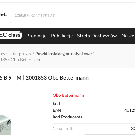
nci
Promocje
Publikacje
Strefa Dostawców
Nasze 
kcesoria do puszek
Puszki instalacyjne natynkowe
001853 Obo Bettermann
35 B 9 T M | 2001853 Obo Bettermann
Obo Bettermann
Kod
EAN
4012
Kod Producenta
3
Cena brutto