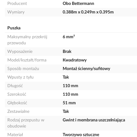
Producent
Obo Bettermann
Wymiary
0.388m x 0.249m x 0.395m
Puszka
Maksymalny przekrój
6 mm²
przewodu
Wyposażenie
Brak
Model/kształt/forma
Kwadratowy
Sposób montażu
Montaż ścienny/sufitowy
Wpusty z tyłu
Tak
Długość
110 mm
Szerokość
110 mm
Głębokość
51 mm
Zestawialne
Tak
Rodzaj przepustu w
Gwint i membrana uszczelniająca
obudowie
Materiał
Tworzywo sztuczne