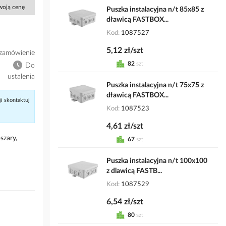
Twoją cenę
Puszka instalacyjna n/t 85x85 z
dławicą FASTBOX...
Kod
1087527
5,12 zł/szt
zamówienie
82
szt
Do
ustalenia
Puszka instalacyjna n/t 75x75 z
dławicą FASTBOX...
ji skontaktuj
Kod
1087523
4,61 zł/szt
szary,
67
szt
Puszka instalacyjna n/t 100x100
z dlawicą FASTB...
Kod
1087529
6,54 zł/szt
80
szt