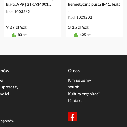
biała, AP9 | 2TKA14001...
hermetyczna pusta IP41, biała
...
Kod
1003362
Kod
1023202
9,27 zł/szt
3,35 zł/szt
83
szt
125
szt
upów
O nas
pu
Kim jesteśmy
 sprzedaży
Würth
ności
Kultura organizacji
Kontakt
i bębnów