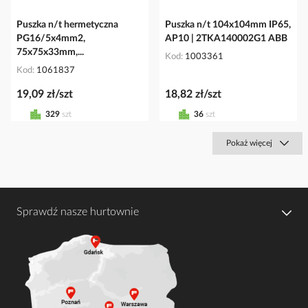
Puszka n/t hermetyczna
Puszka n/t 104x104mm IP65,
PG16/5x4mm2,
AP10 | 2TKA140002G1 ABB
75x75x33mm,...
Kod
1003361
Kod
1061837
19,09 zł/szt
18,82 zł/szt
329
szt
36
szt
Pokaż więcej
Sprawdź nasze hurtownie