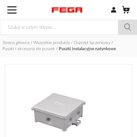
Zaloguj się / Z
Strona główna
Wszystkie produkty
Osprzęt łączeniowy
Puszki i akcesoria do puszek
Puszki instalacyjne natynkowe
Przejdź
na
koniec
galerii