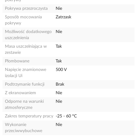
pokrywy
Pokrywa przezroczysta
Nie
Sposób mocowania
Zatrzask
pokrywy
Możliwość dodatkowego
Nie
uszczelnienia
Masa uszczelniająca w
Tak
zestawie
Plombowane
Tak
Napięcie znamionowe
500 V
izolacji Ui
Podtrzymanie funkcji
Brak
Z ekranowaniem
Nie
Odporne na warunki
Nie
atmosferyczne
Zakres temperatury pracy
-25 - 60 °C
Wykonanie
Nie
przeciwwybuchowe