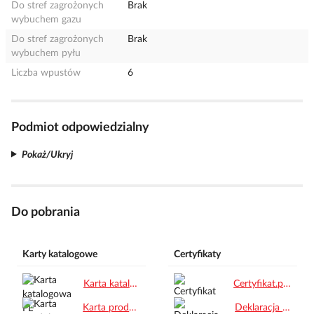
Do stref zagrożonych
Brak
wybuchem gazu
Do stref zagrożonych
Brak
wybuchem pyłu
Liczba wpustów
6
Podmiot odpowiedzialny
Pokaż/Ukryj
Do pobrania
Karty katalogowe
Certyfikaty
Karta katalogowa PL.pdf
Certyfikat.pdf
Karta produktu.pdf
Deklaracja zgodności CE.pdf