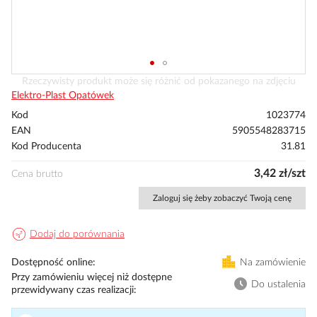
Przejdź
Rzeczywisty produkt może się różnić od pokazanego na zdjęciu
na
Elektro-Plast Opatówek
początek
Kod
1023774
galerii
EAN
5905548283715
Kod Producenta
31.81
3,42 zł/szt
Cena brutto
Zaloguj się żeby zobaczyć Twoją cenę
Dodaj do porównania
Dostępność online
Na zamówienie
Przy zamówieniu więcej niż dostępne
Do ustalenia
przewidywany czas realizacji