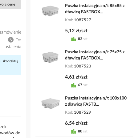
Twoją cenę
Puszka instalacyjna n/t 85x85 z
dławicą FASTBOX...
Kod
1087527
5,12 zł/szt
zamówienie
82
szt
Do
ustalenia
Puszka instalacyjna n/t 75x75 z
dławicą FASTBOX...
ji skontaktuj
Kod
1087523
4,61 zł/szt
67
szt
Puszka instalacyjna n/t 100x100
z dlawicą FASTB...
Kod
1087529
6,54 zł/szt
szek
80
szt
zewodów do