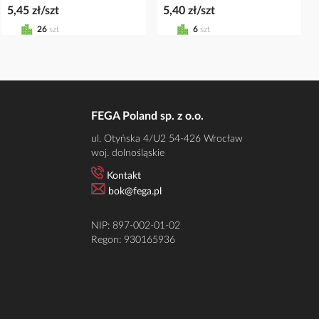
5,45 zł/szt
5,40 zł/szt
26
szt
6
szt
FEGA Poland sp. z o.o.
ul. Otyńska 4/U2 54-426 Wrocław
woj. dolnośląskie
Kontakt
bok@fega.pl
NIP: 897-002-01-02
Regon: 930165936