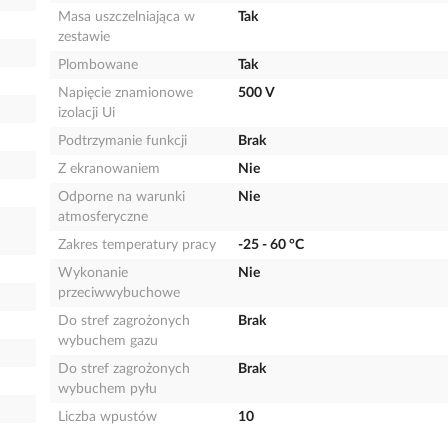
Masa uszczelniająca w
Tak
zestawie
Plombowane
Tak
Napięcie znamionowe
500 V
izolacji Ui
Podtrzymanie funkcji
Brak
Z ekranowaniem
Nie
Odporne na warunki
Nie
atmosferyczne
Zakres temperatury pracy
-25 - 60 °C
Wykonanie
Nie
przeciwwybuchowe
Do stref zagrożonych
Brak
wybuchem gazu
Do stref zagrożonych
Brak
wybuchem pyłu
Liczba wpustów
10