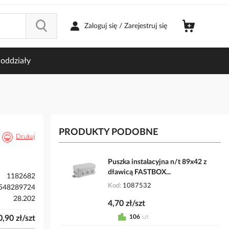
Zaloguj się / Zarejestruj się
oddziały
PRODUKTY PODOBNE
Drukuj
Puszka instalacyjna n/t 89x42 z
dławicą FASTBOX...
1182682
Kod
1087532
548289724
28.202
4,70 zł/szt
106
szt
0,90 zł/szt