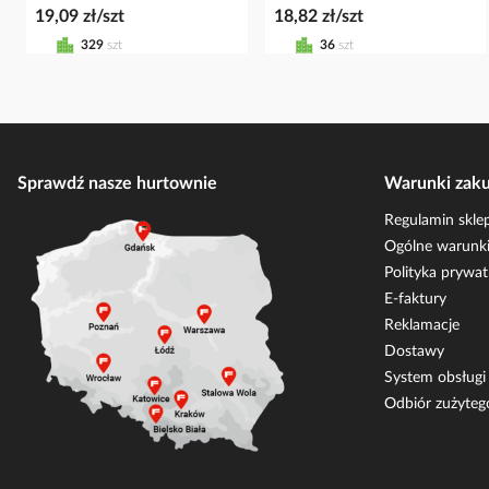
19,09 zł/szt
18,82 zł/szt
329
szt
36
szt
Sprawdź nasze hurtownie
Warunki zak
Regulamin skle
Ogólne warunki
Polityka prywat
E-faktury
Reklamacje
Dostawy
System obsług
Odbiór zużyteg