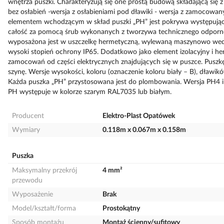
wnętrza puszki. Charakteryzują się one prostą budową składającą się
bez osłabień -wersja z osłabieniami pod dławiki - wersja z zamocow
elementem wchodzącym w skład puszki „PH” jest pokrywa występując
całość za pomocą śrub wykonanych z tworzywa technicznego odporneg
wyposażona jest w uszczelkę hermetyczną, wylewaną maszynowo wedłu
wysoki stopień ochrony IP65. Dodatkowo jako element izolacyjny i he
zamocowań od części elektrycznych znajdujących się w puszce. Pusz
szynę. Wersje wysokości, koloru (oznaczenie koloru biały – B), dławi
Każda puszka „PH” przystosowana jest do plombowania. Wersja PH4 i
PH występuje w kolorze szarym RAL7035 lub białym.
Producent
Elektro-Plast Opatówek
Wymiary
0.118m x 0.067m x 0.158m
Puszka
Maksymalny przekrój
4 mm²
przewodu
Wyposażenie
Brak
Model/kształt/forma
Prostokątny
Sposób montażu
Montaż ścienny/sufitowy