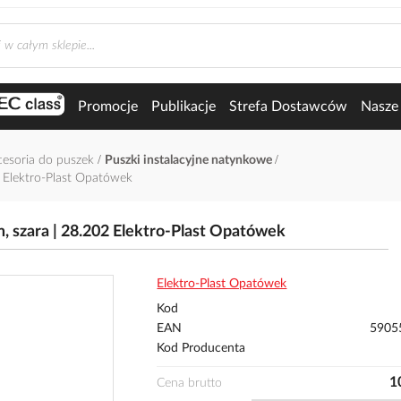
Promocje
Publikacje
Strefa Dostawców
Nasze 
kcesoria do puszek
Puszki instalacyjne natynkowe
 Elektro-Plast Opatówek
szara | 28.202 Elektro-Plast Opatówek
Elektro-Plast Opatówek
Kod
EAN
5905
Kod Producenta
1
Cena brutto