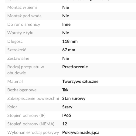
Montaż w ziemi
Nie
Montaż pod wodą
Nie
Do rur o średnicy
Inne
Wpusty z tyłu
Nie
Długość
118 mm
Szerokość
67 mm
Zestawialne
Nie
Rodzaj przepustu w
Przetłoczenie
obudowie
Materiał
Tworzywo sztuczne
Bezhalogenowe
Tak
Zabezpieczenie powierzchni
Stan surowy
Kolor
Szary
Stopień ochrony (IP)
IP65
Stopień ochrony (NEMA)
12
Wykonanie/rodzaj pokrywy
Pokrywa maskująca