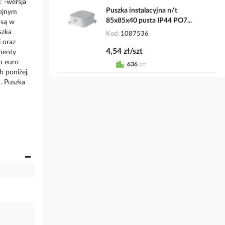
: -wersja
Puszka instalacyjna n/t
lejnym
85x85x40 pusta IP44 PO7...
 są w
szka
Kod
1087536
 oraz
4,54 zł/szt
ementy
b euro
636
szt
h poniżej.
. Puszka