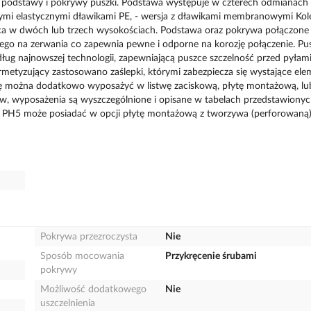
 z podstawy i pokrywy puszki. Podstawa występuje w czterech odmianach 
anymi elastycznymi dławikami PE, - wersja z dławikami membranowymi Ko
a w dwóch lub trzech wysokościach. Podstawa oraz pokrywa połączone
o na zerwania co zapewnia pewne i odporne na korozję połączenie. Pu
g najnowszej technologii, zapewniającą puszce szczelność przed pyłami
rmetyzujący zastosowano zaślepki, którymi zabezpiecza się wystające el
kę można dodatkowo wyposażyć w listwę zaciskową, płytę montażową, lu
ków, wyposażenia są wyszczególnione i opisane w tabelach przedstawionyc
 PH5 może posiadać w opcji płytę montażową z tworzywa (perforowaną)
Pokrywa przezroczysta
Nie
Sposób mocowania
Przykręcenie śrubami
pokrywy
Możliwość dodatkowego
Nie
uszczelnienia