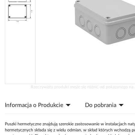
Przejdź
Rzeczywisty produkt może się różnić od pokazanego na 
na
początek
Informacja o Produkcie
Do pobrania
galerii
Puszki hermetyczne znajdują szerokie zastosowanie w instalacjach n
hermetycznych składa się z wielu odmian, w skład których wchodzą 