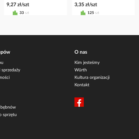
9,27 zł/szt
3,35 zł/szt
33
szt
125
szt
upów
O nas
pu
Kim jesteśmy
 sprzedaży
Würth
ności
Kultura organizacji
Kontakt
i bębnów
o sprzętu