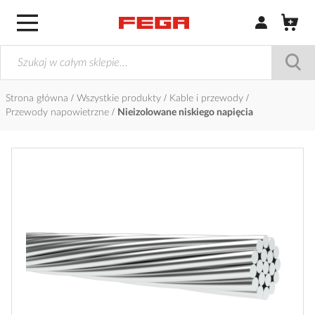
Zaloguj się / Z
Strona główna
Wszystkie produkty
Kable i przewody
Przewody napowietrzne
Nieizolowane niskiego napięcia
Przejdź
na
koniec
galerii