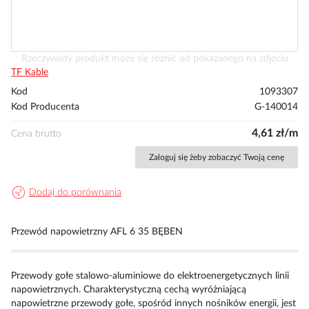
Przejdź
Rzeczywisty produkt może się różnić od pokazanego na zdjęciu
na
TF Kable
początek
Kod
1093307
galerii
Kod Producenta
G-140014
4,61 zł/m
Cena brutto
Zaloguj się żeby zobaczyć Twoją cenę
Dodaj do porównania
Przewód napowietrzny AFL 6 35 BĘBEN
Przewody gołe stalowo-aluminiowe do elektroenergetycznych linii
napowietrznych. Charakterystyczną cechą wyróżniającą
napowietrzne przewody gołe, spośród innych nośników energii, jest