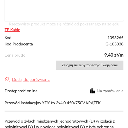
Przejdź
Rzeczywisty produkt może się różnić od pokazanego na zdjęciu
na
TF Kable
początek
Kod
1093265
galerii
Kod Producenta
G-103038
9,40 zł/m
Cena brutto
Zaloguj się żeby zobaczyć Twoją cenę
Dodaj do porównania
Dostępność online
Na zamówienie
Przewód instalacyjny YDY żo 3x4,0 450/750V KRĄŻEK
Przewód o żyłach miedzianych jednodrutowych (D) w izolacji z
polwinitowej (Y) i w powłoce polwinitowej (Y) z żyłą ochronną