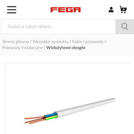
Zaloguj się / Z
Strona główna
Wszystkie produkty
Kable i przewody
Przewody instalacyjne
Wielożyłowe okrągłe
Przejdź
na
koniec
galerii