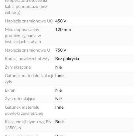
temperatura otoczenia
kabla po montażu (bez
wibracji)
Napięcie znamionowe U0
450 V
Min. dopuszczalny
120 mm
promień zginania w
instalacjach stałych
Napięcie znamionowe U
750 V
Rodzaj powierzchni żyły
Bez pokrycia
Żyły skręcone
Nie
Gatunek materiału izolacji
Inne
żyły
Ekran
Nie
Żyła uziemiająca
Nie
Gatunek materiału
Inne
powłoki zewnętrznej
Klasa emisji dymu wg EN
Brak
13501-6