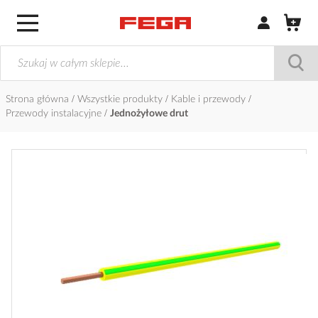
Zaloguj się / Z
Strona główna
Wszystkie produkty
Kable i przewody
Przewody instalacyjne
Jednożyłowe drut
Przejdź
na
koniec
galerii