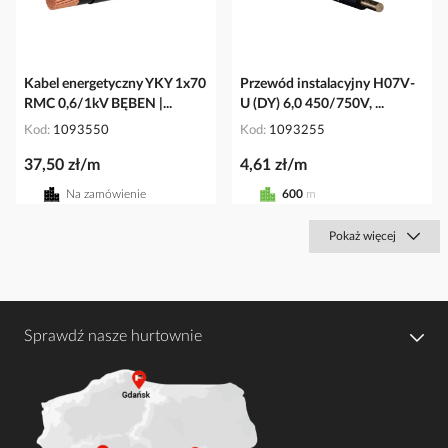
Kabel energetyczny YKY 1x70
Przewód instalacyjny H07V-
RMC 0,6/1kV BĘBEN |...
U (DY) 6,0 450/750V, ...
Kod
1093550
Kod
1093255
37,50 zł/m
4,61 zł/m
Na zamówienie
600
m
Pokaż więcej
Sprawdź nasze hurtownie