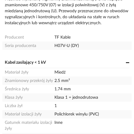
znamionowe 450/750V (07) w izolacji polwinitowej (V) z żyłą
miedzianą jednodrutową (U). Przewody przeznaczone do obwodów
sygnalizacyjnych i kontrolnych, do układania na stałe w rurach
instalacyjnych lub wewnątrz urządzeń elektrycznych.
Producent
TF Kable
Seria producenta
H07V-U (DY)
Kabel zasilający < 1 kV
Materiał żyły
Miedź
Znamionowy przekrój żyły
2.5 mm²
Średnica żyły
1.74 mm
Klasa żyły
Klasa 1 = jednodrutowa
Liczba żył
1
Materiał izolacji żyły
Polichlorek winylu (PVC)
Gatunek materiału izolacji
Inne
żyły