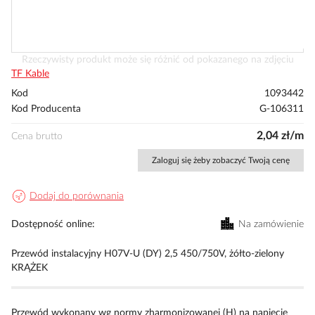
Przejdź
Rzeczywisty produkt może się różnić od pokazanego na zdjęciu
na
TF Kable
początek
Kod
1093442
galerii
Kod Producenta
G-106311
2,04 zł/m
Cena brutto
Zaloguj się żeby zobaczyć Twoją cenę
Dodaj do porównania
Dostępność online
Na zamówienie
Przewód instalacyjny H07V-U (DY) 2,5 450/750V, żółto-zielony
KRĄŻEK
Przewód wykonany wg normy zharmonizowanej (H) na napięcie