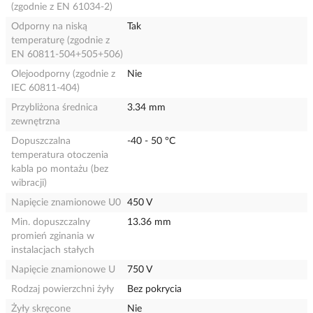
(zgodnie z EN 61034-2)
Odporny na niską
Tak
temperaturę (zgodnie z
EN 60811-504+505+506)
Olejoodporny (zgodnie z
Nie
IEC 60811-404)
Przybliżona średnica
3.34 mm
zewnętrzna
Dopuszczalna
-40 - 50 °C
temperatura otoczenia
kabla po montażu (bez
wibracji)
Napięcie znamionowe U0
450 V
Min. dopuszczalny
13.36 mm
promień zginania w
instalacjach stałych
Napięcie znamionowe U
750 V
Rodzaj powierzchni żyły
Bez pokrycia
Żyły skręcone
Nie