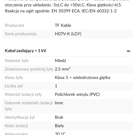
otoczenia przy układaniu -5st.C do +50st.C. Klasa giętkości kl.5.
Reakcja na ogiń zgodnie: EN 50399 ECA, IEC/EN 60332-1-2
Producent
TF Kable
Seria producenta
H07V-K (LGY)
Kabel zasilający < 1 kV
Materiał żyły
Miedź
Znamionowy przekrój żyły
2.5 mm²
Klasa żyły
Klasa 5 = wielodrutowa giętka
Liczba żył
1
Materiał izolacji żyły
Polichlorek winylu (PVC)
Gatunek materiału izolacji
Inne
żyły
Identyfikacja żył
Brak
Kolor izolacji
Biały
Maksymalna
70 °C