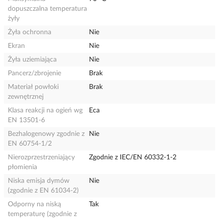
dopuszczalna temperatura
żyły
Żyła ochronna
Nie
Ekran
Nie
Żyła uziemiająca
Nie
Pancerz/zbrojenie
Brak
Materiał powłoki
Brak
zewnętrznej
Klasa reakcji na ogień wg
Eca
EN 13501-6
Bezhalogenowy zgodnie z
Nie
EN 60754-1/2
Nierozprzestrzeniający
Zgodnie z IEC/EN 60332-1-2
płomienia
Niska emisja dymów
Nie
(zgodnie z EN 61034-2)
Odporny na niską
Tak
temperaturę (zgodnie z