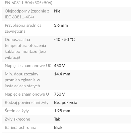
EN 60811-504+505+506)
Olejoodporny (zgodnie z
Nie
IEC 60811-404)
Przybliżona średnica
3.6 mm
zewnętrzna
Dopuszczalna
-40 - 50 °C
temperatura otoczenia
kabla po montażu (bez
wibracji)
Napięcie znamionowe U0
450 V
Min. dopuszczalny
14.4 mm
promień zginania w
instalacjach stałych
Napięcie znamionowe U
750 V
Rodzaj powierzchni żyły
Bez pokrycia
Średnica żyły
1.98 mm
Żyły skręcone
Tak
Bariera ochronna
Brak