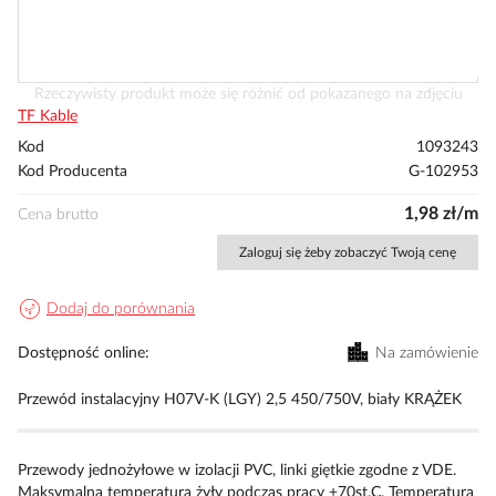
Przejdź
Rzeczywisty produkt może się różnić od pokazanego na zdjęciu
na
TF Kable
początek
Kod
1093243
galerii
Kod Producenta
G-102953
1,98 zł/m
Cena brutto
Zaloguj się żeby zobaczyć Twoją cenę
Dodaj do porównania
Dostępność online
Na zamówienie
Przewód instalacyjny H07V-K (LGY) 2,5 450/750V, biały KRĄŻEK
Przewody jednożyłowe w izolacji PVC, linki giętkie zgodne z VDE.
Maksymalna temperatura żyły podczas pracy +70st.C. Temperatura