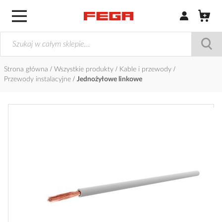
Zaloguj się / Z
Strona główna
Wszystkie produkty
Kable i przewody
Przewody instalacyjne
Jednożyłowe linkowe
Przejdź
na
koniec
galerii