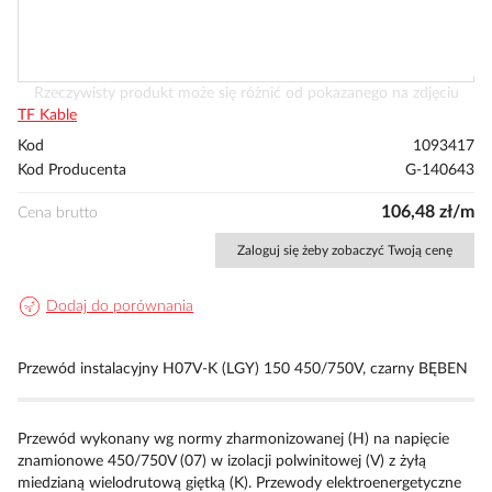
Przejdź
Rzeczywisty produkt może się różnić od pokazanego na zdjęciu
na
TF Kable
początek
Kod
1093417
galerii
Kod Producenta
G-140643
106,48 zł/m
Cena brutto
Zaloguj się żeby zobaczyć Twoją cenę
Dodaj do porównania
Przewód instalacyjny H07V-K (LGY) 150 450/750V, czarny BĘBEN
Przewód wykonany wg normy zharmonizowanej (H) na napięcie
znamionowe 450/750V (07) w izolacji polwinitowej (V) z żyłą
miedzianą wielodrutową giętką (K). Przewody elektroenergetyczne