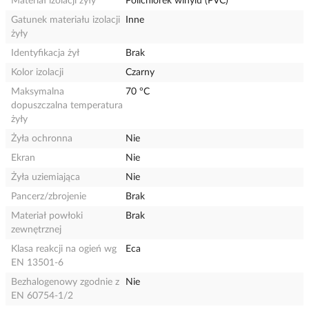
Materiał izolacji żyły
Polichlorek winylu (PVC)
Gatunek materiału izolacji
Inne
żyły
Identyfikacja żył
Brak
Kolor izolacji
Czarny
Maksymalna
70 °C
dopuszczalna temperatura
żyły
Żyła ochronna
Nie
Ekran
Nie
Żyła uziemiająca
Nie
Pancerz/zbrojenie
Brak
Materiał powłoki
Brak
zewnętrznej
Klasa reakcji na ogień wg
Eca
EN 13501-6
Bezhalogenowy zgodnie z
Nie
EN 60754-1/2