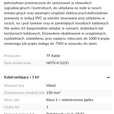
jednożyłowe przeznaczone do zastosowań w obwodach
sygnalizacyjnych i kontrolnych, do układania na stałe w rurach
instalacyjnych oraz wewnątrz urządzeń elektrycznychJednożyłowe
przewody w izolacji PVC są szeroko stosowane przy układaniu w
rurach, na i pod tynkiem oraz w zamkniętych korytkach kablowych.
Nie wolno ich bezpośrednio układać w rynnach, drabinkach lub
korytarzach kablowych. Dozwolone okablowanie w urządzeniach,
rozdzielniach, oświetleniu, przy napięciu roboczym do 1000 V prądu
zmiennego lub prądu stałego do 750V w stosunku do ziemi.
Producent
TF Kable
Seria producenta
H07V-K (LGY)
Kabel zasilający < 1 kV
Materiał żyły
Miedź
Znamionowy przekrój żyły
150 mm²
Klasa żyły
Klasa 5 = wielodrutowa giętka
Liczba żył
1