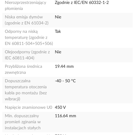
Nierozprzestrzeniający
Zgodnie z IEC/EN 60332-1-2
płomienia
Niska emisja dymów
Nie
(zgodnie z EN 61034-2)
Odporny na niską
Tak
temperaturę (zgodnie z
EN 60811-504+505+506)
Olejoodporny (zgodnie z
Nie
IEC 60811-404)
Przybliżona średnica
19.44 mm
zewnętrzna
Dopuszczalna
-40 - 50 °C
temperatura otoczenia
kabla po montażu (bez
wibracji)
Napięcie znamionowe U0
450 V
Min. dopuszczalny
116.64 mm
promień zginania w
instalacjach stałych