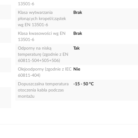
13501-6
Klasa wytwarzania
Brak
płonących kropel/cząstek
wg EN 13501-6
Klasa kwasowości wg EN
Brak
13501-6
Odporny na niską
Tak
temperaturę (zgodnie z EN
60811-504+505+506)
Olejoodporny (zgodnie z IEC
Nie
60811-404)
Dopuszczalna temperatura
-15 - 50 °C
otoczenia kabla podczas
montażu