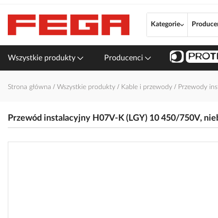
Przejdź
do
Kategorie
Produce
treści
Wszystkie produkty
Producenci
Strona główna
Wszystkie produkty
Kable i przewody
Przewody ins
Przewód instalacyjny H07V-K (LGY) 10 450/750V, nie
Przejdź
na
koniec
galerii