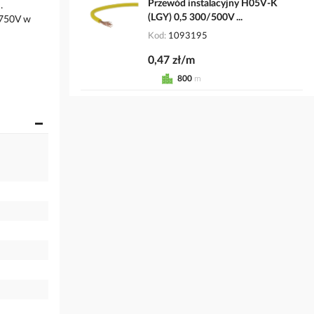
Przewód instalacyjny H05V-K
.
(LGY) 0,5 300/500V ...
 750V w
Kod
1093195
0,47 zł/m
800
m