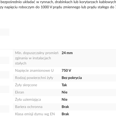
 bezpośrednio układać w rynnach, drabinkach lub korytarzach kablowych
przy napięciu roboczym do 1000 V prądu zmiennego lub prądu stałego do
Min. dopuszczalny promień
24 mm
zginania w instalacjach
stałych
Napięcie znamionowe U
750 V
Rodzaj powierzchni żyły
Bez pokrycia
Żyły skręcone
Tak
Ekran
Nie
Żyła uziemiająca
Nie
Bariera ochronna
Brak
Klasa emisji dymu wg EN
Brak