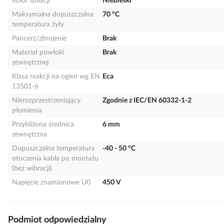
Kolor izolacji
Niebieski
Maksymalna dopuszczalna
70 °C
temperatura żyły
Pancerz/zbrojenie
Brak
Materiał powłoki
Brak
zewnętrznej
Klasa reakcji na ogień wg EN
Eca
13501-6
Nierozprzestrzeniający
Zgodnie z IEC/EN 60332-1-2
płomienia
Przybliżona średnica
6 mm
zewnętrzna
Dopuszczalna temperatura
-40 - 50 °C
otoczenia kabla po montażu
(bez wibracji)
Napięcie znamionowe U0
450 V
Podmiot odpowiedzialny