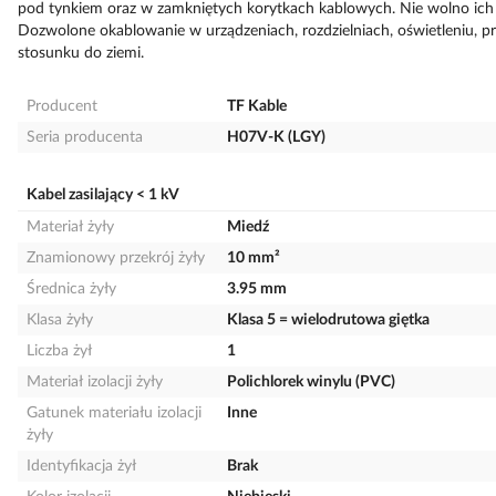
pod tynkiem oraz w zamkniętych korytkach kablowych. Nie wolno ich
Dozwolone okablowanie w urządzeniach, rozdzielniach, oświetleniu, 
stosunku do ziemi.
Producent
TF Kable
Seria producenta
H07V-K (LGY)
Kabel zasilający < 1 kV
Materiał żyły
Miedź
Znamionowy przekrój żyły
10 mm²
Średnica żyły
3.95 mm
Klasa żyły
Klasa 5 = wielodrutowa giętka
Liczba żył
1
Materiał izolacji żyły
Polichlorek winylu (PVC)
Gatunek materiału izolacji
Inne
żyły
Identyfikacja żył
Brak