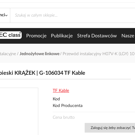
nci
Promocje
Publikacje
Strefa Dostawców
Nasze 
talacyjne
Jednożyłowe linkowe
Przewód instalacyjny H07V-K (LGY) 10
bieski KRĄŻEK | G-106034 TF Kable
TF Kable
Kod
Kod Producenta
Cena brutto
Zaloguj się żeby zobaczyć 