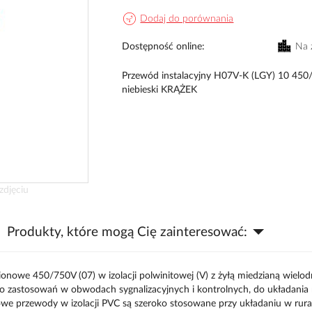
Dodaj do porównania
Dostępność online
Na 
Przewód instalacyjny H07V-K (LGY) 10 450
niebieski KRĄŻEK
zdjęciu
Produkty, które mogą Cię zainteresować:
owe 450/750V (07) w izolacji polwinitowej (V) z żyłą miedzianą wielo
do zastosowań w obwodach sygnalizacyjnych i kontrolnych, do układania 
we przewody w izolacji PVC są szeroko stosowane przy układaniu w rurac