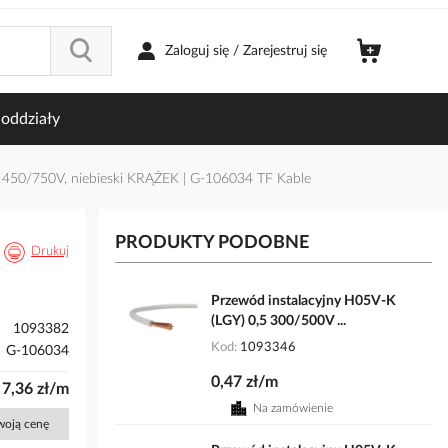
Zaloguj się / Zarejestruj się
oddziały
 450/750V, niebieski KRĄŻEK | G-106034 TF Kable
PRODUKTY PODOBNE
Drukuj
Przewód instalacyjny H05V-K
(LGY) 0,5 300/500V ...
1093382
Kod
1093346
G-106034
0,47 zł/m
7,36 zł/m
Na zamówienie
Twoją cenę