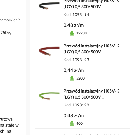
Przewód instalacyjny H05V-K
(LGY) 0,5 300/500V ...
Kod
1093194
zamówienie
0,48 zł/m
/750V,
12200
m
Przewód instalacyjny H05V-K
(LGY) 0,5 300/500V ...
Kod
1093193
0,44 zł/m
5200
m
Przewód instalacyjny H05V-K
(LGY) 0,5 300/500V ...
Kod
1093198
0,48 zł/m
drutową
400
m
na stałe w
h, na i