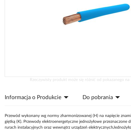
Przejdź
Rzeczywisty produkt może się różnić od pokazanego na 
na
początek
Informacja o Produkcie
Do pobrania
galerii
Przewód wykonany wg normy zharmonizowanej (H) na napięcie znamion
giętką (K). Przewody elektroenergetyczne jednożyłowe przeznaczone 
rurach instalacyjnych oraz wewnątrz urządzeń elektrycznychJednożyło