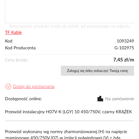
Przejdź
Rzeczywisty produkt może się różnić od pokazanego na zdjęciu
na
TF Kable
początek
Kod
1093249
galerii
Kod Producenta
G-102975
7,45 zł/m
Cena brutto
Zaloguj się żeby zobaczyć Twoją cenę
Dodaj do porównania
Dostępność online
Na zamówienie
Przewód instalacyjny H07V-K (LGY) 10 450/750V, czarny KRĄŻEK
Przewód wykonany wg normy zharmonizowanej (H) na napięcie
znamionowe 450/750V (07) w izolacji polwinitowej (V) z żyłą