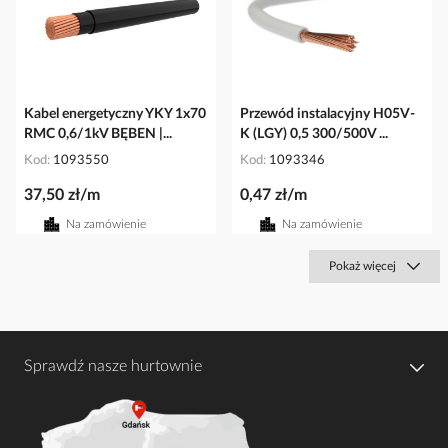
Kabel energetyczny YKY 1x70
Przewód instalacyjny H05V-
RMC 0,6/1kV BĘBEN |...
K (LGY) 0,5 300/500V ...
Kod
1093550
Kod
1093346
37,50 zł/m
0,47 zł/m
Na zamówienie
Na zamówienie
Pokaż więcej
Sprawdź nasze hurtownie