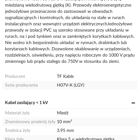
miedzianą wielodrutową giętką (K). Przewody elektroenergetyczne
jednożyłowe przeznaczone do zastosowań w obwodach
sygnalizacyjnych i kontrolnych, do układania na stałe w rurach
instalacyjnych oraz wewnątrz urządzeń elektrycznychJednożyłowe
przewody w izolacji PVC są szeroko stosowane przy układaniu w
rurach, na i pod tynkiem oraz w zamkniętych korytkach kablowych.
Nie wolno ich bezpośrednio układać w rynnach, drabinkach lub
korytarzach kablowych. Dozwolone okablowanie w urządzeniach,
rozdzielniach, oświetleniu, przy napięciu roboczym do 1000 V prądu
zmiennego lub prądu stałego do 750V w stosunku do ziemi.
Producent
TF Kable
Seria producenta
H07V-K (LGY)
Kabel zasilający < 1 kV
Materiał żyły
Miedź
Znamionowy przekrój żyły
10 mm²
Średnica żyły
3.95 mm
Klasa żyły
Klasa 5 = wielodrutowa giętka