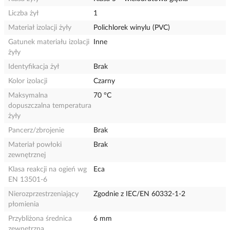
Liczba żył
1
Materiał izolacji żyły
Polichlorek winylu (PVC)
Gatunek materiału izolacji
Inne
żyły
Identyfikacja żył
Brak
Kolor izolacji
Czarny
Maksymalna
70 °C
dopuszczalna temperatura
żyły
Pancerz/zbrojenie
Brak
Materiał powłoki
Brak
zewnętrznej
Klasa reakcji na ogień wg
Eca
EN 13501-6
Nierozprzestrzeniający
Zgodnie z IEC/EN 60332-1-2
płomienia
Przybliżona średnica
6 mm
zewnętrzna