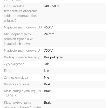
Dopuszczalna
-40 - 50 °C
temperatura otoczenia
kabla po montażu (bez
wibracji)
Napięcie znamionowe U0
450 V
Min. dopuszczalny
24 mm
promień zginania w
instalacjach stałych
Napięcie znamionowe U
750 V
Rodzaj powierzchni żyły
Bez pokrycia
Żyły skręcone
Tak
Ekran
Nie
Żyła uziemiająca
Nie
Bariera ochronna
Brak
Klasa emisji dymu wg EN
Brak
13501-6
Klasa wytwarzania
Brak
płonących kropel/cząstek