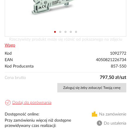
Przejdź
Rzeczywisty produkt może się różnić od pokazanego na zdjęciu
na
Wago
początek
Kod
1092772
galerii
EAN
4050821226734
Kod Producenta
857-550
797,50 zł/szt
Cena brutto
Zaloguj się żeby zobaczyć Twoją cenę
Dodaj do porównania
Dostępność online
Na zamówienie
Przy zamówieniu więcej niż dostępne
Do ustalenia
przewidywany czas realizacji