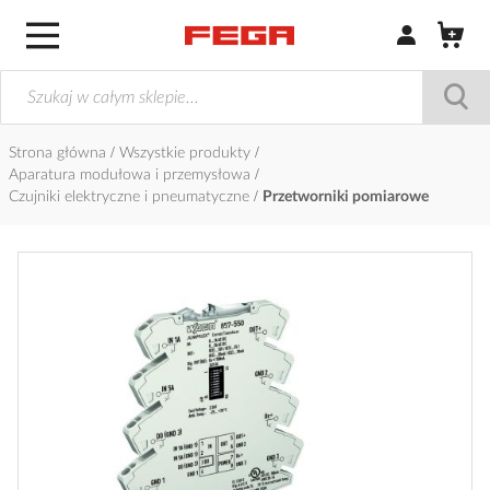
Zaloguj się / Z
Strona główna
Wszystkie produkty
Aparatura modułowa i przemysłowa
Czujniki elektryczne i pneumatyczne
Przetworniki pomiarowe
Przejdź
na
koniec
galerii