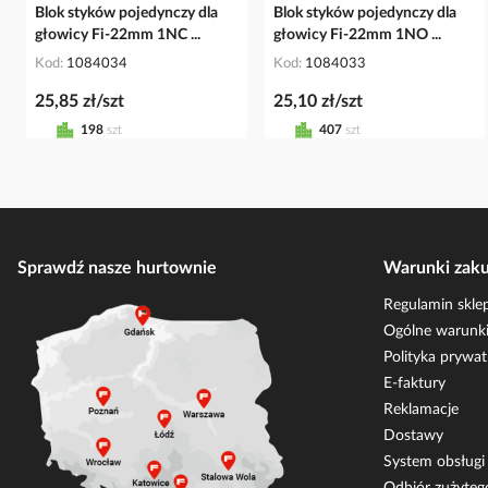
Blok styków pojedynczy dla
Blok styków pojedynczy dla
głowicy Fi-22mm 1NC ...
głowicy Fi-22mm 1NO ...
Kod
1084034
Kod
1084033
25,85 zł/szt
25,10 zł/szt
198
szt
407
szt
Sprawdź nasze hurtownie
Warunki zak
Regulamin skle
Ogólne warunki
Polityka prywat
E-faktury
Reklamacje
Dostawy
System obsług