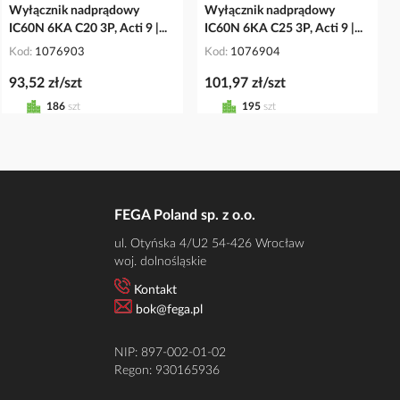
Wyłącznik nadprądowy
Wyłącznik nadprądowy
IC60N 6KA C20 3P, Acti 9 |...
IC60N 6KA C25 3P, Acti 9 |...
Kod
1076903
Kod
1076904
93,52 zł/szt
101,97 zł/szt
186
szt
195
szt
FEGA Poland sp. z o.o.
ul. Otyńska 4/U2 54-426 Wrocław
woj. dolnośląskie
Kontakt
bok@fega.pl
NIP: 897-002-01-02
Regon: 930165936