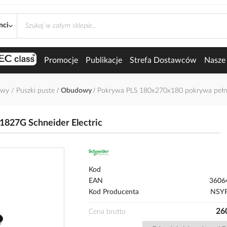
nci
Promocje
Publikacje
Strefa Dostawców
Nasze 
y / Puszki puste
Obudowy
Pokrywa PLS 180x270x180 pokrywa pełna
827G Schneider Electric
Kod
EAN
3606
Kod Producenta
NSY
260
Cena brutto