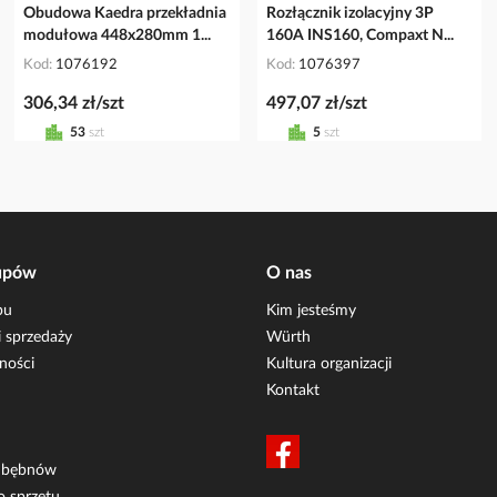
Obudowa Kaedra przekładnia
Rozłącznik izolacyjny 3P
modułowa 448x280mm 1...
160A INS160, Compaxt N...
Kod
1076192
Kod
1076397
306,34 zł/szt
497,07 zł/szt
53
szt
5
szt
upów
O nas
pu
Kim jesteśmy
 sprzedaży
Würth
ności
Kultura organizacji
Kontakt
i bębnów