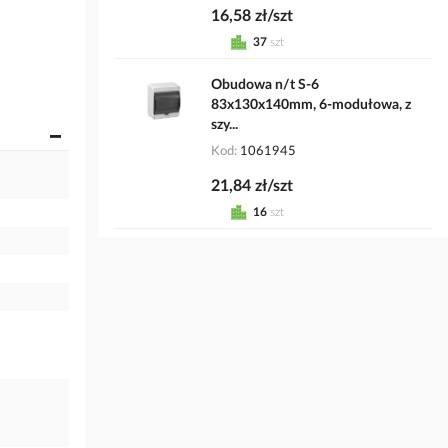
16,58 zł/szt
37
szt
Obudowa n/t S-6
83x130x140mm, 6-modułowa, z
szy...
Kod
1061945
21,84 zł/szt
16
szt