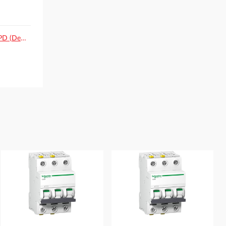
Deklaracja EPD (Deklaracja Środowiskowa Produktu).pdf