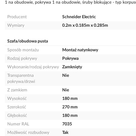
1 na obudowie, pokrywa 1 na obudowie, śruby blokujące - typ korpusu
Producent
Schneider Electric
Wymiary
0.2m x 0.185m x 0.285m
Szafa/obudowa pusta
Sposób montażu
Montaż natynkowy
Rodzaj pokrywy
Pokrywa
Wykonanie/rodzaj pokrywy
Zamknięty
Transparentna
Nie
pokrywa/drzwi
Z zamkiem
Nie
Wysokość
180 mm
Szerokość
270 mm
Głębokość
180 mm
Numer RAL
7035
Możliwość rozbudowy
Tak