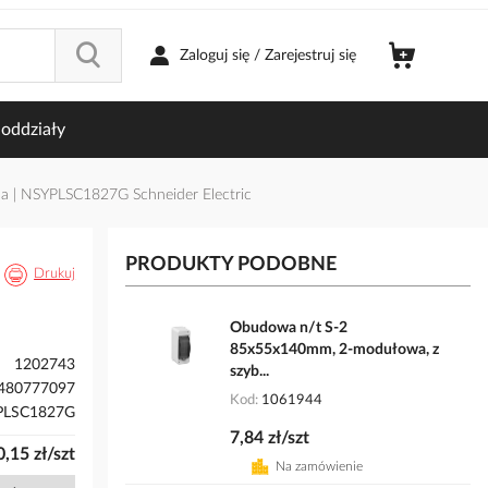
Zaloguj się / Zarejestruj się
oddziały
 | NSYPLSC1827G Schneider Electric
PRODUKTY PODOBNE
Drukuj
Obudowa n/t S-2
85x55x140mm, 2-modułowa, z
1202743
szyb...
480777097
Kod
1061944
PLSC1827G
7,84 zł/szt
,15 zł/szt
Na zamówienie