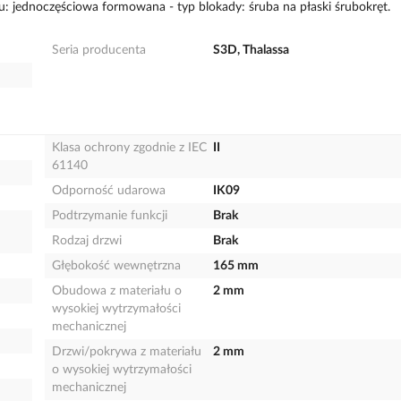
: jednoczęściowa formowana - typ blokady: śruba na płaski śrubokręt.
Seria producenta
S3D, Thalassa
Klasa ochrony zgodnie z IEC
II
61140
Odporność udarowa
IK09
Podtrzymanie funkcji
Brak
Rodzaj drzwi
Brak
Głębokość wewnętrzna
165 mm
Obudowa z materiału o
2 mm
wysokiej wytrzymałości
mechanicznej
Drzwi/pokrywa z materiału
2 mm
o wysokiej wytrzymałości
mechanicznej