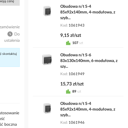
Twoją cenę
Obudowa n/t S-4
85x92x140mm, 4-modułowa, z
szyb...
Kod
1061943
zamówienie
Do
9,15 zł/szt
ustalenia
107
szt
ji skontaktuj
Obudowa n/t S-6
83x130x140mm, 6-modułowa, z
szy...
Kod
1061949
15,73 zł/szt
89
szt
Obudowa n/t S-4
85x92x140mm, 4-modułowa, z
astosowanie
szyb...
ość
Kod
1061946
ść boczna