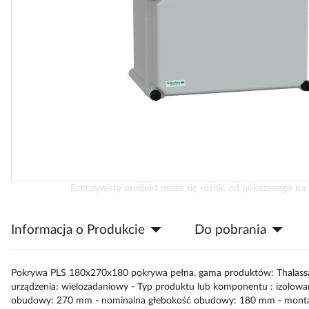
Przejdź
Rzeczywisty produkt może się różnić od pokazanego na 
na
początek
Informacja o Produkcie
Do pobrania
galerii
Pokrywa PLS 180x270x180 pokrywa pełna. gama produktów: Thalassa 
urządzenia: wielozadaniowy - Typ produktu lub komponentu : izolo
obudowy: 270 mm - nominalna głebokość obudowy: 180 mm - montaż 