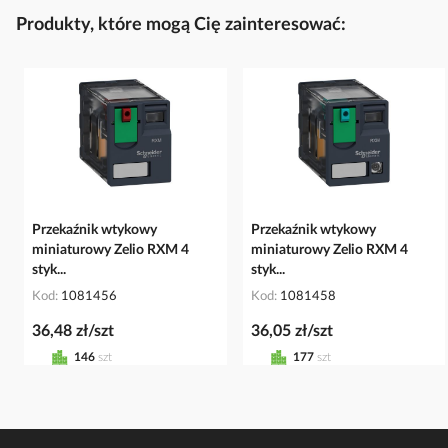
Produkty, które mogą Cię zainteresować:
Przekaźnik wtykowy
Przekaźnik wtykowy
miniaturowy Zelio RXM 4
miniaturowy Zelio RXM 4
styk...
styk...
Kod
1081456
Kod
1081458
36,48 zł/szt
36,05 zł/szt
146
szt
177
szt