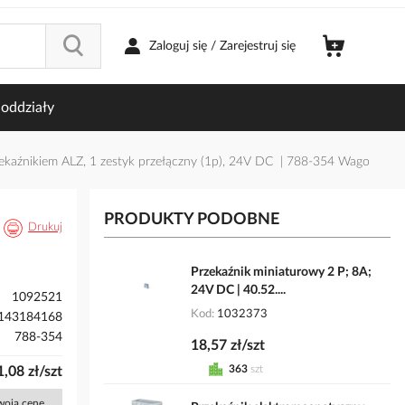
Zaloguj się / Zarejestruj się
oddziały
kaźnikiem ALZ, 1 zestyk przełączny (1p), 24V DC | 788-354 Wago
PRODUKTY PODOBNE
Drukuj
Przekaźnik miniaturowy 2 P; 8A;
24V DC | 40.52....
1092521
Kod
1032373
143184168
788-354
18,57 zł/szt
363
szt
1,08 zł/szt
Twoją cenę