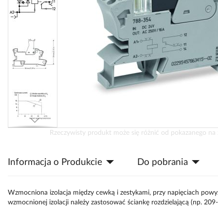
Przejdź
Rzeczywisty produkt może się różnić od pokazanego na 
na
początek
Informacja o Produkcie
Do pobrania
galerii
Wzmocniona izolacja między cewką i zestykami, przy napięciach pow
wzmocnionej izolacji należy zastosować ściankę rozdzielającą (np. 209