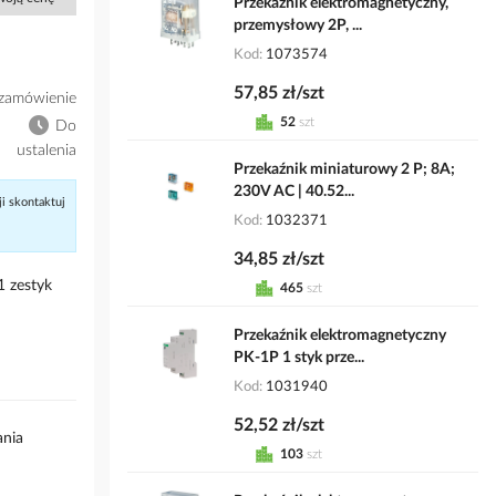
Przekaźnik elektromagnetyczny,
przemysłowy 2P, ...
Kod
1073574
57,85 zł/szt
zamówienie
52
szt
Do
ustalenia
Przekaźnik miniaturowy 2 P; 8A;
230V AC | 40.52...
ji skontaktuj
Kod
1032371
34,85 zł/szt
1 zestyk
465
szt
Przekaźnik elektromagnetyczny
PK-1P 1 styk prze...
Kod
1031940
52,52 zł/szt
ania
103
szt