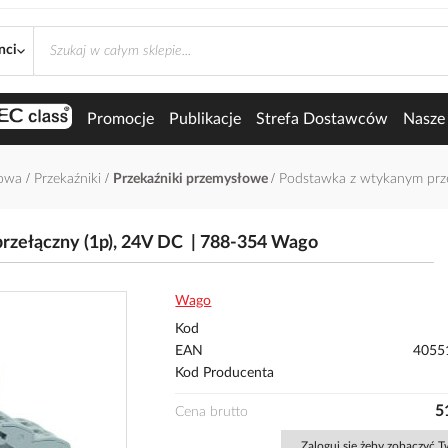
nci
Promocje
Publikacje
Strefa Dostawców
Nasze 
łowa
Przekaźniki
Przekaźniki przemysłowe
Podstawka z wtykanym prze
rzełączny (1p), 24V DC | 788-354 Wago
Wago
Kod
EAN
4055
Kod Producenta
5
Cena brutto
Zaloguj się żeby zobaczyć 