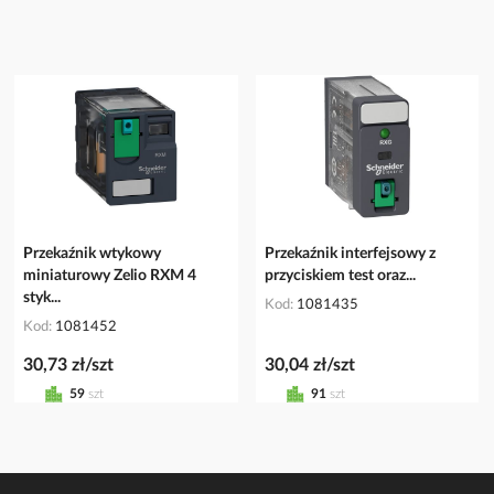
Przekaźnik wtykowy
Przekaźnik interfejsowy z
miniaturowy Zelio RXM 4
przyciskiem test oraz...
styk...
Kod
1081435
Kod
1081452
30,73 zł/szt
30,04 zł/szt
59
szt
91
szt