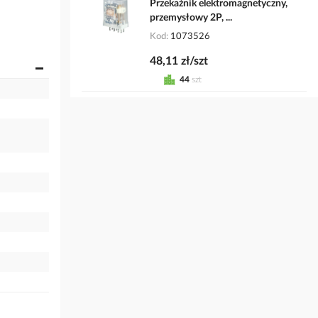
Przekaźnik elektromagnetyczny,
przemysłowy 2P, ...
Kod
1073526
48,11 zł/szt
44
szt