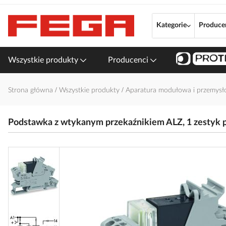
Przejdź
do
Kategorie
Produce
treści
Wszystkie produkty
Producenci
Strona główna
Wszystkie produkty
Aparatura modułowa i przemys
Podstawka z wtykanym przekaźnikiem ALZ, 1 zestyk p
Przejdź
na
koniec
galerii