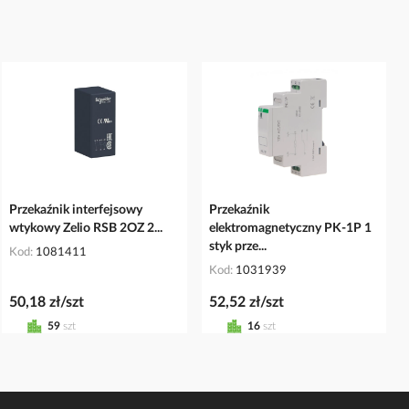
Przekaźnik interfejsowy
Przekaźnik
wtykowy Zelio RSB 2OZ 2...
elektromagnetyczny PK-1P 1
styk prze...
Kod
1081411
Kod
1031939
50,18 zł/szt
52,52 zł/szt
59
szt
16
szt