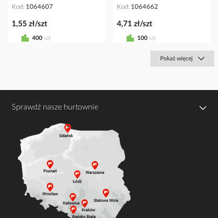
Kod
1064607
Kod
1064662
1,55 zł/szt
4,71 zł/szt
400
szt
100
szt
Pokaż więcej
Sprawdź nasze hurtownie