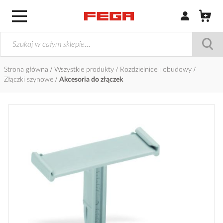
Zaloguj się / Z
Strona główna
Wszystkie produkty
Rozdzielnice i obudowy
Złączki szynowe
Akcesoria do złączek
Przejdź
na
koniec
galerii