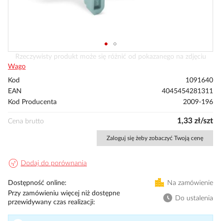
Przejdź
Rzeczywisty produkt może się różnić od pokazanego na zdjęciu
na
Wago
początek
Kod
1091640
galerii
EAN
4045454281311
Kod Producenta
2009-196
1,33 zł/szt
Cena brutto
Zaloguj się żeby zobaczyć Twoją cenę
Dodaj do porównania
Dostępność online
Na zamówienie
Przy zamówieniu więcej niż dostępne
Do ustalenia
przewidywany czas realizacji