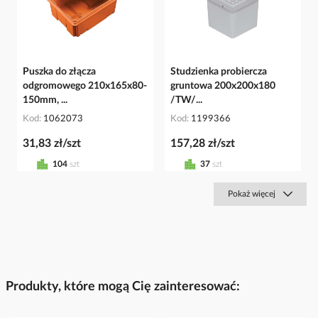
Puszka do złącza
Studzienka probiercza
odgromowego 210x165x80-
gruntowa 200x200x180
150mm, ...
/TW/...
Kod
1062073
Kod
1199366
31,83 zł/szt
157,28 zł/szt
104
szt
37
szt
Pokaż więcej
Produkty, które mogą Cię zainteresować: