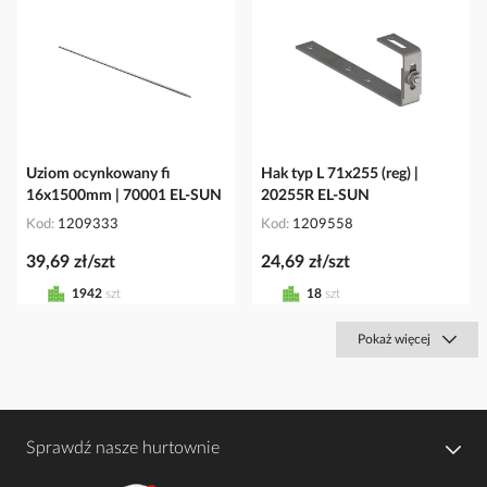
Uziom ocynkowany fi
Hak typ L 71x255 (reg) |
16x1500mm | 70001 EL-SUN
20255R EL-SUN
Kod
1209333
Kod
1209558
39,69 zł/szt
24,69 zł/szt
1942
szt
18
szt
Pokaż więcej
Sprawdź nasze hurtownie