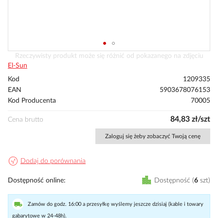
Przejdź
Rzeczywisty produkt może się różnić od pokazanego na zdjęciu
na
El-Sun
początek
Kod
1209335
galerii
EAN
5903678076153
Kod Producenta
70005
84,83 zł/szt
Cena brutto
Zaloguj się żeby zobaczyć Twoją cenę
Dodaj do porównania
Dostępność online
Dostępność
6
szt
Zamów do godz. 16:00 a przesyłkę wyślemy jeszcze dzisiaj (kable i towary
gabarytowe w 24-48h).