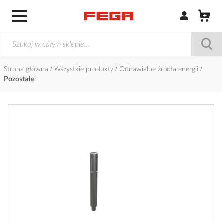
Zaloguj się / Z
Strona główna
Wszystkie produkty
Odnawialne źródła energii
Pozostałe
Przejdź
na
koniec
galerii