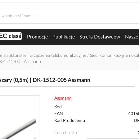
Promocje
Publikacje
Strefa Dostawców
Nasze 
e strukturalne i urządzenia telekomunikacyjne
Sieci komunikacyjne i ok
 DK-1512-005 Assmann
szary (0,5m) | DK-1512-005 Assmann
Assmann
Kod
EAN
4016
Kod Producenta
DK
Cena brutto