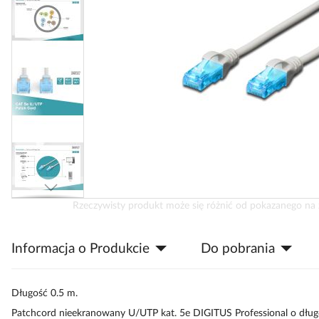
Przejdź
Rzeczywisty produkt może się różnić od pokazanego na 
na
początek
Informacja o Produkcie
Do pobrania
galerii
Długość 0.5 m.
Patchcord nieekranowany U/UTP kat. 5e DIGITUS Professional o długo