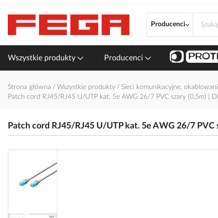
Przejdź
do
Producenci
treści
Wszystkie produkty
Producenci
Strona główna
Wszystkie produkty
Sieci komunikacyjne, okablowani
Patch cord RJ45/RJ45 U/UTP kat. 5e AWG 26/7 PVC szary (0,5m) |
Patch cord RJ45/RJ45 U/UTP kat. 5e AWG 26/7 PVC 
Przejdź
na
koniec
galerii