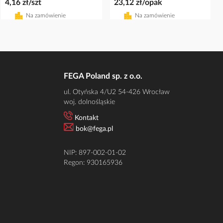
4,16 zł/szt
23,12 zł/opak
Na zamówienie
Na zamówienie
FEGA Poland sp. z o.o.
ul. Otyńska 4/U2 54-426 Wrocław
woj. dolnośląskie
Kontakt
bok@fega.pl
NIP: 897-002-01-02
Regon: 930165936