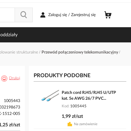
Zaloguj się / Zarejestruj się
oddziały
ablowanie strukturalne
Przewód połączeniowy telekomunikacyjny
PRODUKTY PODOBNE
Drukuj
Patch cord RJ45/RJ45 U/UTP
kat. 5e AWG 26/7 PVC...
1005443
Kod
1005445
032198673
-1512-005
1,99 zł/szt
Na zamówienie
1,25 zł/szt