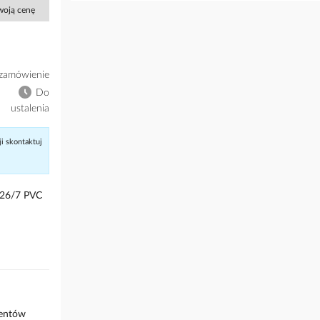
Twoją cenę
zamówienie
Do
ustalenia
ji skontaktuj
 26/7 PVC
mentów