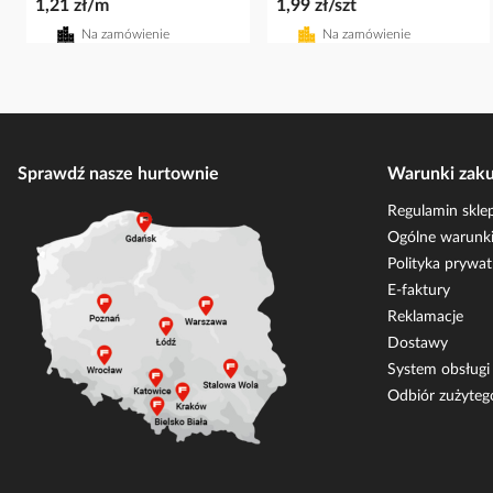
1,21 zł/m
1,99 zł/szt
Na zamówienie
Na zamówienie
Sprawdź nasze hurtownie
Warunki zak
Regulamin skle
Ogólne warunki
Polityka prywat
E-faktury
Reklamacje
Dostawy
System obsług
Odbiór zużyteg