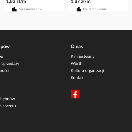
1,82 zł/m
1,87 zł/m
Na zamówienie
Na zamówienie
upów
O nas
pu
Kim jesteśmy
 sprzedaży
Würth
ności
Kultura organizacji
Kontakt
i bębnów
o sprzętu