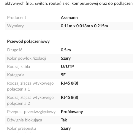
aktywnych (np.: switch, router) sieci komputerowej oraz do podłączeni
Producent
Assmann
Wymiary
0.11m x 0.013m x 0.215m
Przewód połączeniowy
Długość
0.5 m
Kolor powłoki/izolacji
Szary
Rodzaj kabla
U/UTP
Kategoria
5E
Rodzaj złącza wtykowego
RJ45 8(8)
połączenia 1
Rodzaj złącza wtykowego
RJ45 8(8)
połączenia 2
Przepust przeciwzgięciowy
Profilowany
Dźwignia blokująca
Tak
Kolor przepustu
Szary