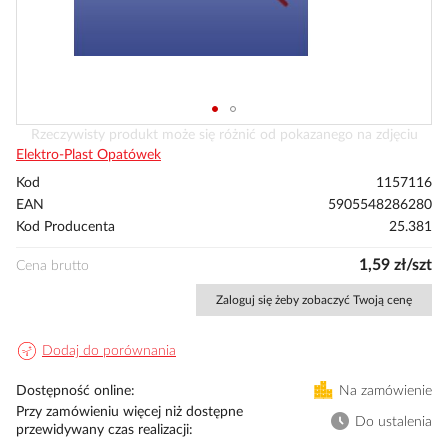
Przejdź
Rzeczywisty produkt może się różnić od pokazanego na zdjęciu
na
Elektro-Plast Opatówek
początek
Kod
1157116
galerii
EAN
5905548286280
Kod Producenta
25.381
1,59 zł/szt
Cena brutto
Zaloguj się żeby zobaczyć Twoją cenę
Dodaj do porównania
Dostępność online
Na zamówienie
Przy zamówieniu więcej niż dostępne
Do ustalenia
przewidywany czas realizacji