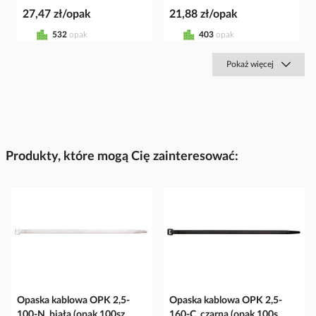
27,47 zł/opak
21,88 zł/opak
532
opak
403
opak
Pokaż więcej
Produkty, które mogą Cię zainteresować:
Opaska kablowa OPK 2,5-
Opaska kablowa OPK 2,5-
100-N, biała (opak 100sz...
160-C, czarna (opak 100s...