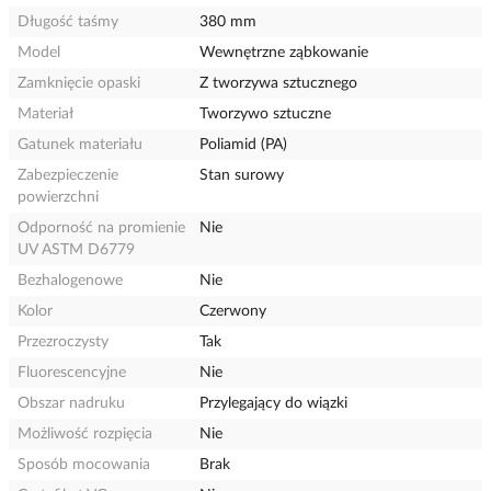
Długość taśmy
380 mm
Model
Wewnętrzne ząbkowanie
Zamknięcie opaski
Z tworzywa sztucznego
Materiał
Tworzywo sztuczne
Gatunek materiału
Poliamid (PA)
Zabezpieczenie
Stan surowy
powierzchni
Odporność na promienie
Nie
UV ASTM D6779
Bezhalogenowe
Nie
Kolor
Czerwony
Przezroczysty
Tak
Fluorescencyjne
Nie
Obszar nadruku
Przylegający do wiązki
Możliwość rozpięcia
Nie
Sposób mocowania
Brak