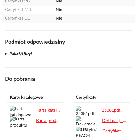
Certyfikat VG
Nie
Certyfikat MIL
Nie
Certyfikat UL
Nie
Podmiot odpowiedzialny
Pokaż/Ukryj
Do pobrania
Karty katalogowe
Certyfikaty
Karta katalogowa PL.pdf
25381pdf.pdf
Karta produktu.pdf
Deklaracja RoHS.pdf
Certyfikat REACH.pdf