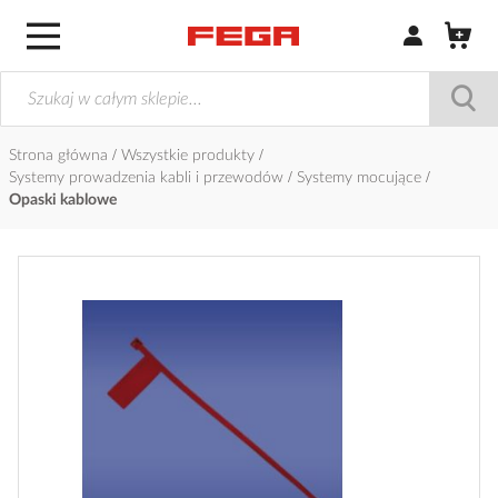
Zaloguj się / Z
Strona główna
Wszystkie produkty
Systemy prowadzenia kabli i przewodów
Systemy mocujące
Opaski kablowe
Przejdź
na
koniec
galerii