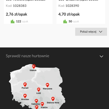
Kod
1028383
Kod
1028390
2,76 zł/opak
4,70 zł/opak
122
opak
50
opak
Pokaż więcej
Sprawdź nasze hurtownie