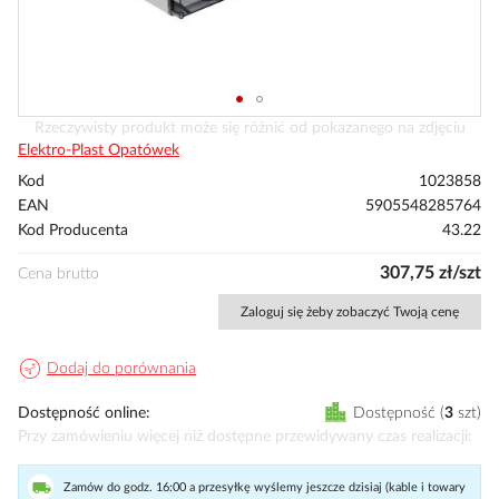
Przejdź
Rzeczywisty produkt może się różnić od pokazanego na zdjęciu
na
Elektro-Plast Opatówek
początek
Kod
1023858
galerii
EAN
5905548285764
Kod Producenta
43.22
307,75 zł/szt
Cena brutto
Zaloguj się żeby zobaczyć Twoją cenę
Dodaj do porównania
Dostępność online
Dostępność
3
szt
Przy zamówieniu więcej niż dostępne przewidywany czas realizacji
Zamów do godz. 16:00 a przesyłkę wyślemy jeszcze dzisiaj (kable i towary