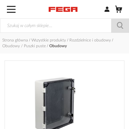
Zaloguj się / Z
Strona główna
Wszystkie produkty
Rozdzielnice i obudowy
Obudowy / Puszki puste
Obudowy
Przejdź
na
koniec
galerii