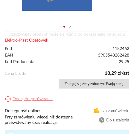
Przejdź
Rzeczywisty produkt może się różnić od pokazanego na zdjęciu
na
Elektro-Plast Opatówek
początek
Kod
1182462
galerii
EAN
5905548282428
Kod Producenta
29.25
18,29 zł/szt
Cena brutto
Zaloguj się żeby zobaczyć Twoją cenę
Dodaj do porównania
Dostępność online
Na zamówienie
Przy zamówieniu więcej niż dostępne
Do ustalenia
przewidywany czas realizacji