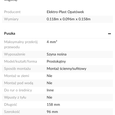
Producent
Elektro-Plast Opatówek
Wymiary
0.118m x 0.096m x 0.158m
Puszka
Maksymalny przekrój
4 mm²
przewodu
Wyposażenie
Szyna nośna
Model/kształt/forma
Prostokątny
Sposób montażu
Montaż ścienny/sufitowy
Montaż w ziemi
Nie
Montaż pod wodą
Nie
Do rur o średnicy
Inne
Wpusty z tyłu
Nie
Długość
158 mm
Szerokość
96 mm