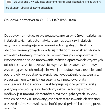
Do ustalenia / W celu ustalenia terminu realizacji skontaktuj się ze swoim
opiekunem lub z najbliższym oddziałem
Obudowa hermetyczna OH-2B.1 n/t IP65, szara
Obudowy hermetyczne wykorzystywane są w różnych dziedzinach
instalacji takich jak automatyka przemysłowa czy instalacje
natynkowe występujące w warunkach wilgotnych. Rodzina
obudów hermetycznych składa się z 34 odmian w skład których
wchodzą obudowy różniące się wymiarami jak i wyposażeniem.
Przystosowane są do mocowania różnych aparatów elektrycznych
takich jak styczniki, przekaźniki, wyłączniki czasowe. Obudowy
występują w trzech rodzajach: wersja podstawowa z osłabieniami
pod dławiki w podstawie, wersja bez wyposażenia oraz wersją z
wyposażeniem takim jak euroszyną czy metalowa płyta
montażowa. Dodatkowo charakteryzują się one przezroczystą
pokrywą występującą w dwóch wysokościach, dzięki czemu
możliwy jest montaż elementów o różnych gabarytach. Wysoki
stopień ochrony IP uzyskany jest przez zastosowanie elastycznej
uszczelki która zapewnia szczelność przed pyłami i ochronę przed
wilgocią.