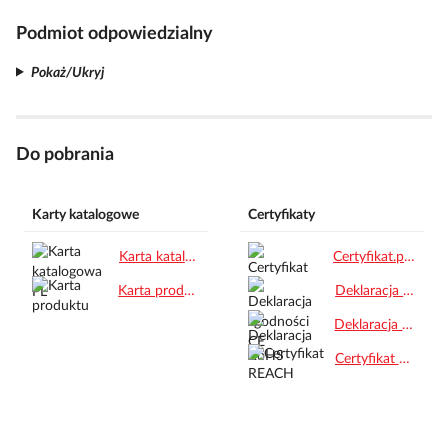
Podmiot odpowiedzialny
Pokaż/Ukryj
Do pobrania
Karty katalogowe
Certyfikaty
Karta katalogowa PL.pdf
Certyfikat.pdf
Karta produktu.pdf
Deklaracja zgodności CE.pdf
Deklaracja RoHS.pdf
Certyfikat REACH.pdf