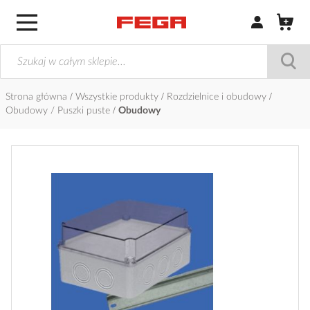
Zaloguj się / Z
Strona główna
Wszystkie produkty
Rozdzielnice i obudowy
Obudowy / Puszki puste
Obudowy
Przejdź
na
koniec
galerii