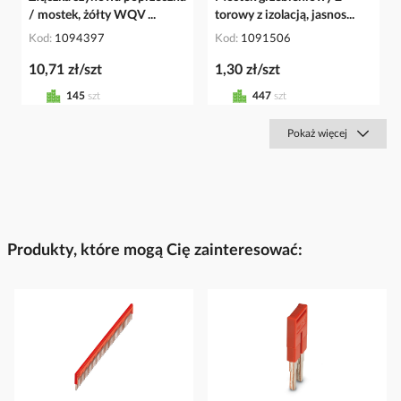
/ mostek, żółty WQV ...
torowy z izolacją, jasnos...
Kod
1094397
Kod
1091506
10,71 zł/szt
1,30 zł/szt
145
szt
447
szt
Pokaż więcej
Produkty, które mogą Cię zainteresować: