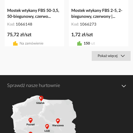
Mostek wtykany FBS 50-3,5,
Mostek wtykany FBS 2-5, 2-
50-biegunowy, czerwo...
biegunowy, czerwony |...
Kod
1066148
Kod
1066273
75,72 zł/szt
1,72 zł/szt
Na zamówienie
150
szt
Pokaż więcej
Sprawdź nasze hurtownie