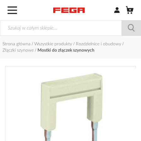
Zaloguj się / Z
Strona główna
Wszystkie produkty
Rozdzielnice i obudowy
Złączki szynowe
Mostki do złączek szynowych
Przejdź
na
koniec
galerii