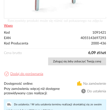
Przejdź
Rzeczywisty produkt może się różnić od pokazanego na zdjęciu
na
Wago
początek
Kod
1091421
galerii
EAN
4055143697293
Kod Producenta
2000-436
6,09 zł/szt
Cena brutto
Zaloguj się żeby zobaczyć Twoją cenę
Dodaj do porównania
Dostępność online
Na zamówienie
Przy zamówieniu więcej niż dostępne
Do ustalenia
przewidywany czas realizacji
Do ustalenia / W celu ustalenia terminu realizacji skontaktuj się ze swoim