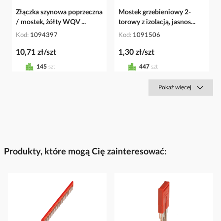
Złączka szynowa poprzeczna
Mostek grzebieniowy 2-
/ mostek, żółty WQV ...
torowy z izolacją, jasnos...
Kod
1094397
Kod
1091506
10,71 zł/szt
1,30 zł/szt
145
szt
447
szt
Pokaż więcej
Produkty, które mogą Cię zainteresować: