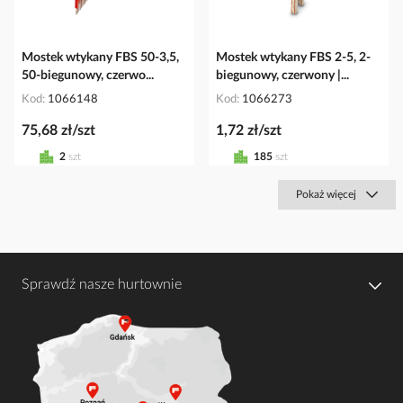
Mostek wtykany FBS 50-3,5,
Mostek wtykany FBS 2-5, 2-
50-biegunowy, czerwo...
biegunowy, czerwony |...
Kod
1066148
Kod
1066273
75,68 zł/szt
1,72 zł/szt
2
szt
185
szt
Pokaż więcej
Sprawdź nasze hurtownie