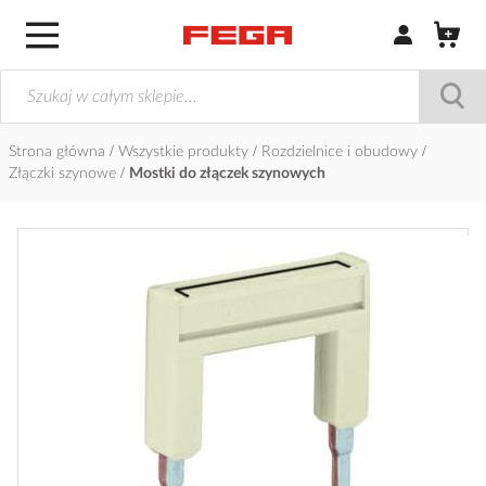
Zaloguj się / Z
Strona główna
Wszystkie produkty
Rozdzielnice i obudowy
Złączki szynowe
Mostki do złączek szynowych
Przejdź
na
koniec
galerii