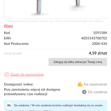
Przejdź
Rzeczywisty produkt może się różnić od pokazanego na zdjęciu
na
Wago
początek
Kod
1091584
galerii
EAN
4055143700702
Kod Producenta
2004-434
4,59 zł/szt
Cena brutto
Zaloguj się żeby zobaczyć Twoją cenę
Dodaj do porównania
Dostępność online
Na zamówienie
Przy zamówieniu więcej niż dostępne
Do ustalenia
przewidywany czas realizacji
Do ustalenia / W celu ustalenia terminu realizacji skontaktuj się ze swoim