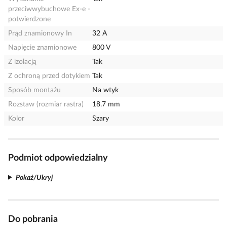
przeciwwybuchowe Ex-e -
potwierdzone
Prąd znamionowy In
32 A
Napięcie znamionowe
800 V
Z izolacją
Tak
Z ochroną przed dotykiem
Tak
Sposób montażu
Na wtyk
Rozstaw (rozmiar rastra)
18.7 mm
Kolor
Szary
Podmiot odpowiedzialny
Pokaż/Ukryj
Do pobrania