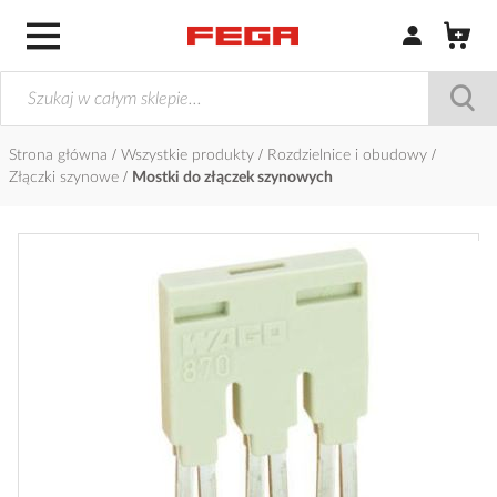
Zaloguj się / Z
Strona główna
Wszystkie produkty
Rozdzielnice i obudowy
Złączki szynowe
Mostki do złączek szynowych
Przejdź
na
koniec
galerii