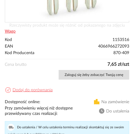
Przejdź
Rzeczywisty produkt może się różnić od pokazanego na zdjęciu
na
Wago
początek
Kod
1153516
galerii
EAN
4066966272093
Kod Producenta
870-409
7,65 zł/szt
Cena brutto
Zaloguj się żeby zobaczyć Twoją cenę
Dodaj do porównania
Dostępność online
Na zamówienie
Przy zamówieniu więcej niż dostępne
Do ustalenia
przewidywany czas realizacji
Do ustalenia / W celu ustalenia terminu realizacji skontaktuj się ze swoim