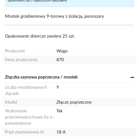
opiekunem lub z najbliższym oddziałem
Mostek grzebieniowy 9-torowy z izolacją, jasnoszary
Opakowanie zbiorcze zawiera 25 szt.
Producent
Wago
Seria producenta
870
Złączka szynowa poprzeczna / mostek
Liczba mostkowanych
9
złączek
Model
Złącze poprzeczne
Wykonanie
Tak
przeciwwybuchowe Ex-e -
potwierdzone
Prąd znamionowy In
18 A