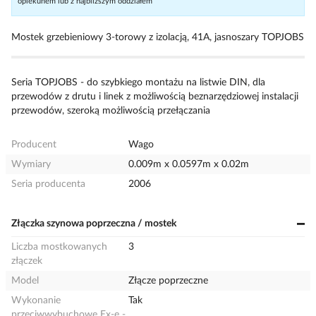
opiekunem lub z najbliższym oddziałem
Mostek grzebieniowy 3-torowy z izolacją, 41A, jasnoszary TOPJOBS
Seria TOPJOBS - do szybkiego montażu na listwie DIN, dla
przewodów z drutu i linek z możliwością beznarzędziowej instalacji
przewodów, szeroką możliwością przełączania
Producent
Wago
Wymiary
0.009m x 0.0597m x 0.02m
Seria producenta
2006
Złączka szynowa poprzeczna / mostek
Liczba mostkowanych
3
złączek
Model
Złącze poprzeczne
Wykonanie
Tak
przeciwwybuchowe Ex-e -