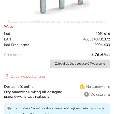
Przejdź
Rzeczywisty produkt może się różnić od pokazanego na zdjęciu
na
Wago
początek
Kod
1091616
galerii
EAN
4055143701372
Kod Producenta
2006-403
3,76 zł/szt
Cena brutto
Zaloguj się żeby zobaczyć Twoją cenę
Dodaj do porównania
Dostępność online
Na zamówienie
Przy zamówieniu więcej niż dostępne
Do ustalenia
przewidywany czas realizacji
Do ustalenia / W celu ustalenia terminu realizacji skontaktuj się ze swoim