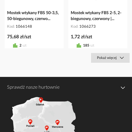
Mostek wtykany FBS 50-3,5,
Mostek wtykany FBS 2-5, 2-
50-biegunowy, czerwo...
biegunowy, czerwony |...
Kod
1066148
Kod
1066273
75,68 zł/szt
1,72 zł/szt
2
szt
185
szt
Pokaż więcej
Sprawdź nasze hurtownie