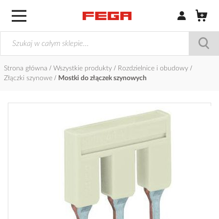
Zaloguj się / Z
Strona główna
Wszystkie produkty
Rozdzielnice i obudowy
Złączki szynowe
Mostki do złączek szynowych
Przejdź
na
koniec
galerii