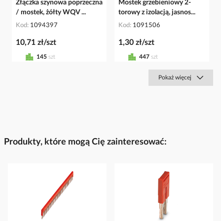
Złączka szynowa poprzeczna
Mostek grzebieniowy 2-
/ mostek, żółty WQV ...
torowy z izolacją, jasnos...
Kod
1094397
Kod
1091506
10,71 zł/szt
1,30 zł/szt
145
szt
447
szt
Pokaż więcej
Produkty, które mogą Cię zainteresować: