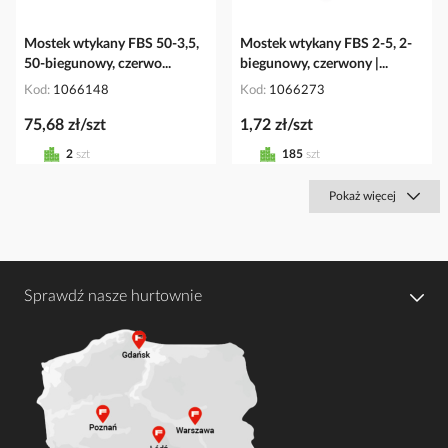
Mostek wtykany FBS 50-3,5,
Mostek wtykany FBS 2-5, 2-
50-biegunowy, czerwo...
biegunowy, czerwony |...
Kod
1066148
Kod
1066273
75,68 zł/szt
1,72 zł/szt
2
szt
185
szt
Pokaż więcej
Sprawdź nasze hurtownie