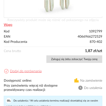
Przejdź
Rzeczywisty produkt może się różnić od pokazanego na zdjęciu
na
Wago
początek
Kod
1092799
galerii
EAN
4066966272529
Kod Producenta
870-402
1,87 zł/szt
Cena brutto
Zaloguj się żeby zobaczyć Twoją cenę
Dodaj do porównania
Dostępność online
Na zamówienie
Przy zamówieniu więcej niż dostępne
Do ustalenia
przewidywany czas realizacji
Do ustalenia / W celu ustalenia terminu realizacji skontaktuj się ze swoim