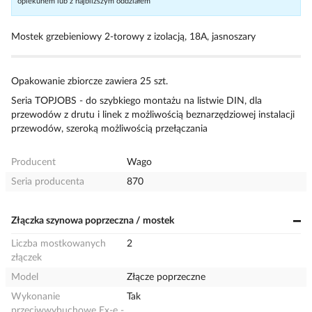
opiekunem lub z najbliższym oddziałem
Mostek grzebieniowy 2-torowy z izolacją, 18A, jasnoszary
Opakowanie zbiorcze zawiera 25 szt.
Seria TOPJOBS - do szybkiego montażu na listwie DIN, dla
przewodów z drutu i linek z możliwością beznarzędziowej instalacji
przewodów, szeroką możliwością przełączania
Producent
Wago
Seria producenta
870
Złączka szynowa poprzeczna / mostek
Liczba mostkowanych
2
złączek
Model
Złącze poprzeczne
Wykonanie
Tak
przeciwwybuchowe Ex-e -