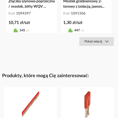
Złączka szynowa poprzeczna
Mostek grzebieniowy 2-
/ mostek, żółty WQV ...
torowy z izolacją, jasnos...
Kod
1094397
Kod
1091506
10,71 zł/szt
1,30 zł/szt
145
szt
447
szt
Pokaż więcej
Produkty, które mogą Cię zainteresować: