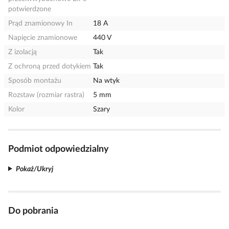
potwierdzone
Prąd znamionowy In
18 A
Napięcie znamionowe
440 V
Z izolacją
Tak
Z ochroną przed dotykiem
Tak
Sposób montażu
Na wtyk
Rozstaw (rozmiar rastra)
5 mm
Kolor
Szary
Podmiot odpowiedzialny
Pokaż/Ukryj
Do pobrania