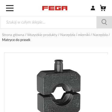
Zaloguj się / Z
Strona główna
Wszystkie produkty
Narzędzia i mierniki
Narzędzia
Matryce do prasek
Przejdź
na
koniec
galerii