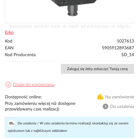
Przejdź
Rzeczywisty produkt może się różnić od pokazanego na zdjęciu
na
Erko
początek
Kod
1027613
galerii
EAN
5905912893687
Kod Producenta
SD_14
Zaloguj się żeby zobaczyć Twoją cenę
Dodaj do porównania
Dostępność online
Na zamówienie
Przy zamówieniu więcej niż dostępne
Do ustalenia
przewidywany czas realizacji
Do ustalenia / W celu ustalenia terminu realizacji skontaktuj się ze swoim
opiekunem lub z najbliższym oddziałem